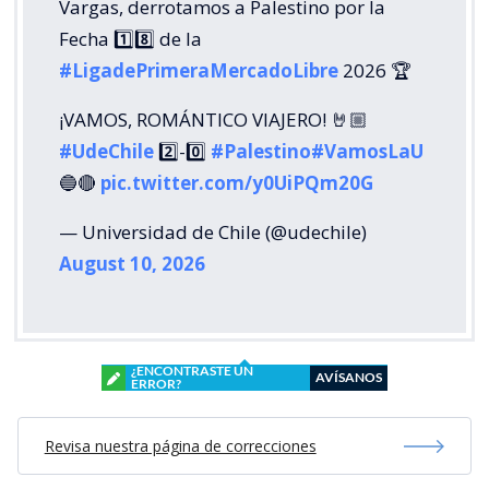
Vargas, derrotamos a Palestino por la
Fecha 1️⃣8️⃣ de la
#LigadePrimeraMercadoLibre
2026 🏆
¡VAMOS, ROMÁNTICO VIAJERO! 🤘🏼
#UdeChile
2️⃣-0️⃣
#Palestino
#VamosLaU
🔵🔴
pic.twitter.com/y0UiPQm20G
— Universidad de Chile (@udechile)
August 10, 2026
¿ENCONTRASTE UN
AVÍSANOS
ERROR?
Revisa nuestra página de correcciones