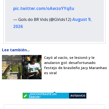
pic.twitter.com/oAwzoYYqEu
— Gols do BR Vids (@GVids12)
August 9,
2026
Lee también...
Cayó al vacío, se lesionó y le
anularon gol: desafortunado
festejo de brasileño Jacy Maranhao
es viral
¿ENCONTRASTE UN
AVÍSANOS
ERROR?