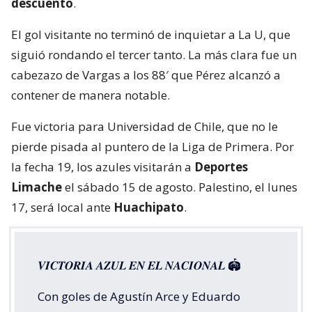
descuento
.
El gol visitante no terminó de inquietar a La U, que
siguió rondando el tercer tanto. La más clara fue un
cabezazo de Vargas a los 88′ que Pérez alcanzó a
contener de manera notable.
Fue victoria para Universidad de Chile, que no le
pierde pisada al puntero de la Liga de Primera. Por
la fecha 19, los azules visitarán a
Deportes
Limache
el sábado 15 de agosto. Palestino, el lunes
17, será local ante
Huachipato
.
𝑽𝑰𝑪𝑻𝑶𝑹𝑰𝑨 𝑨𝒁𝑼𝑳 𝑬𝑵 𝑬𝑳 𝑵𝑨𝑪𝑰𝑶𝑵𝑨𝑳 🏟️
Con goles de Agustín Arce y Eduardo