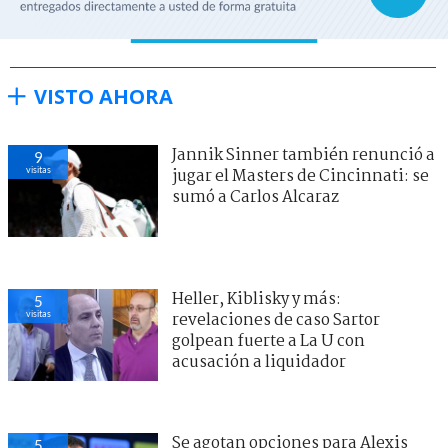
VISTO AHORA
Jannik Sinner también renunció a
9
visitas
jugar el Masters de Cincinnati: se
sumó a Carlos Alcaraz
Heller, Kiblisky y más:
5
visitas
revelaciones de caso Sartor
golpean fuerte a La U con
acusación a liquidador
Se agotan opciones para Alexis
5