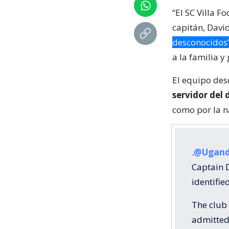
“El SC Villa 
capitán, Davi
desconocidos
a la familia 
El equipo des
servidor del 
como por la n
.
@Ugand
Captain D
identifi
The club 
admitted 