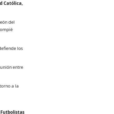
d Católica,
eón del
alompié
efiende los
eunión entre
torno a la
 Futbolistas