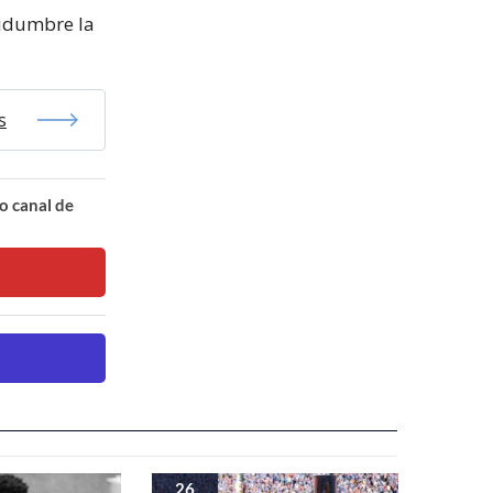
tidumbre la
s
o canal de
26