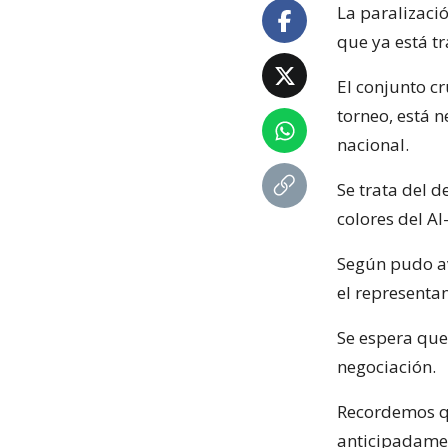
La paralizaci
que ya está t
El conjunto c
torneo, está 
nacional.
Se trata del d
colores del A
Según pudo a
el representa
Se espera que
negociación.
Recordemos q
anticipadamen