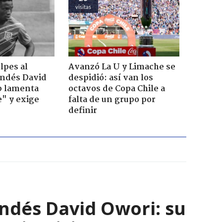
visitas
lpes al
Avanzó La U y Limache se
andés David
despidió: así van los
b lamenta
octavos de Copa Chile a
e" y exige
falta de un grupo por
definir
andés David Owori: su