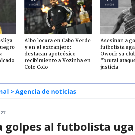
visitas
visitas
esliga
Albo locura en Cabo Verde
Asesinan a go
suegro
y en el extranjero:
futbolista ug
s:
destacan apoteósico
Owori: su clu
nicado
recibimiento a Vozinha en
"brutal ataqu
Colo Colo
justicia
nal
> Agencia de noticias
:27
 golpes al futbolista ug