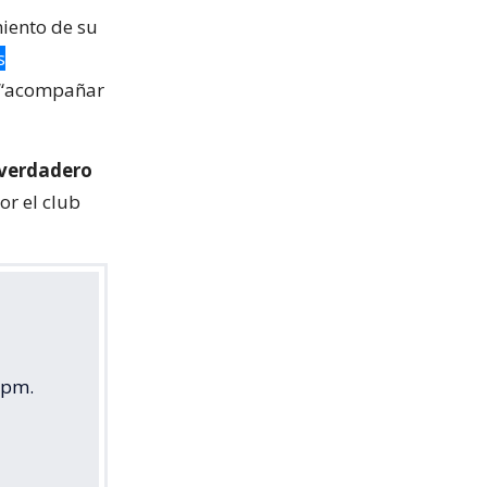
miento de su
s
a “acompañar
 verdadero
or el club
8pm.