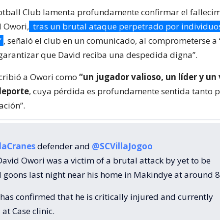
Football Club lamenta profundamente confirmar el falleci
d Owori,
tras un brutal ataque perpetrado por individuo
”
, señaló el club en un comunicado, al comprometerse 
y garantizar que David reciba una despedida digna”.
cribió a Owori como
“un jugador valioso, un líder y un
deporte
, cuya pérdida es profundamente sentida tanto p
ación”.
aCranes
defender and
@SCVillaJogoo
avid Owori was a victim of a brutal attack by yet to be
ed goons last night near his home in Makindye at around 
has confirmed that he is critically injured and currently
at Case clinic.