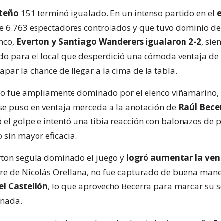
rteño
151 terminó igualado. En un intenso partido en el
e 6.763 espectadores controlados y que tuvo dominio d
nco,
Everton y Santiago Wanderers igualaron 2-2
, sie
do para el local que desperdició una cómoda ventaja de 
apar la chance de llegar a la cima de la tabla.
so fue ampliamente dominado por el elenco viñamarino,
e puso en ventaja merceda a la anotación de
Raúl Becer
ió el golpe e intentó una tibia reacción con balonazos de 
 sin mayor eficacia.
rton seguía dominado el juego y
logró aumentar la vent
libre de Nicolás Orellana, no fue capturado de buena mane
el Castellón
, lo que aprovechó Becerra para marcar su
rnada.