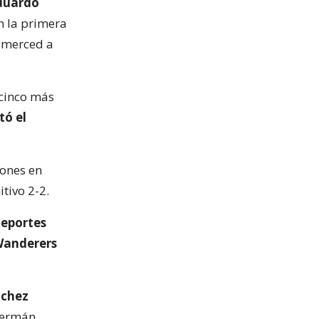
duardo
en la primera
n merced a
 cinco más
tó el
iones en
tivo 2-2.
Deportes
Wanderers
nchez
Germán