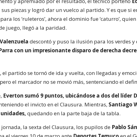
ento y apremiado por el resultado, el técnico porteño
E
sus piezas y logró dar un vuelco al partido. Y es que si 
para los ‘ruleteros’, ahora el dominio fue ‘caturro’, quie
de juego, llegó a la paridad.
s Valenzuela
descontó y puso la ilusión para los verdes y
Parra con un impresionante disparo de derecha decre
 el partido se tornó de ida y vuelta, con llegadas y emoc
pero el marcador no se movió más, sentenciando el defini
,
Everton sumó 9 puntos, ubicándose a dos del líder 
teniendo el invicto en el Clausura. Mientras,
Santiago 
4 unidades,
quedando en la parte baja de la tabla.
 jornada, la sexta del Clausura, los pupilos de
Pablo Sá
cha el viernes 10 de marzo ante
Deportes Temuco
en el 