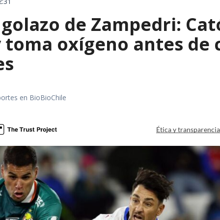
2:31
golazo de Zampedri: Cató
y toma oxígeno antes de 
es
portes en BioBioChile
Ética y transparenci