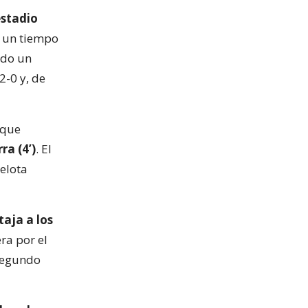
estadio
e un tiempo
ndo un
2-0 y, de
 que
ra (4’)
. El
pelota
aja a los
ra por el
 segundo