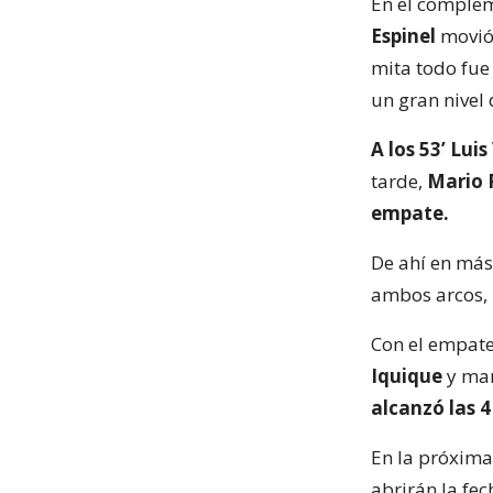
En el complem
Espinel
movió 
mita todo fue 
un gran nivel 
A los 53’ Lui
tarde,
Mario 
empate.
De ahí en más,
ambos arcos, 
Con el empate
Iquique
y man
alcanzó las 
En la próxima
abrirán la fe