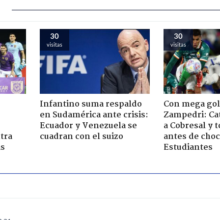
30
30
visitas
visitas
Infantino suma respaldo
Con mega gol
en Sudamérica ante crisis:
Zampedri: Cat
Ecuador y Venezuela se
a Cobresal y 
tra
cuadran con el suizo
antes de choc
as
Estudiantes