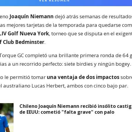
VER RESUMEN
ileno
Joaquín Niemann
dejó atrás semanas de resultados
las mejores tarjetas de la temporada para quedarse com
LIV Golf Nueva York
, torneo que se disputa en el exige
f Club Bedminster
.
 Torque GC completó una brillante primera ronda de 64 g
ias a un recorrido perfecto: siete birdies y ningún bogey.
o le permitió tomar
una ventaja de dos impactos
sobre
el australiano Lucas Herbert, ambos con cinco bajo par.
Chileno Joaquín Niemann recibió insólito casti
de EEUU: cometió "falta grave" con palo