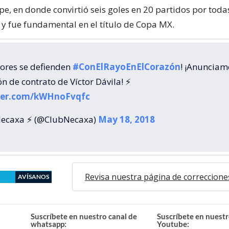
pe, en donde convirtió seis goles en 20 partidos por toda
y fue fundamental en el título de Copa MX.
lores se defienden
#ConElRayoEnElCorazón
! ¡Anunciam
n de contrato de Víctor Dávila! ⚡️
tter.com/kWHnoFvqfc
Necaxa ⚡ (@ClubNecaxa)
May 18, 2018
Revisa nuestra página de correccione
AVÍSANOS
Suscríbete en nuestro canal de
Suscríbete en nuestr
whatsapp:
Youtube: