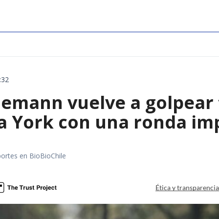
:32
emann vuelve a golpear f
a York con una ronda im
portes en BioBioChile
Ética y transparenci