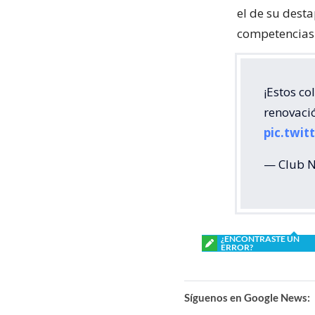
el de su desta
competencias 
¡Estos co
renovació
pic.twi
— Club 
¿ENCONTRASTE UN
ERROR?
Síguenos en Google News: