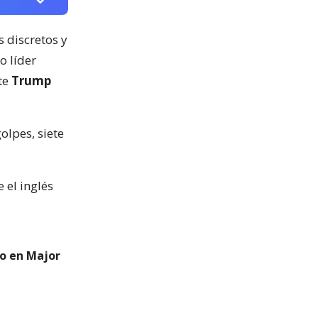
 discretos y
o líder
nte
Trump
olpes, siete
 el inglés
go en Major