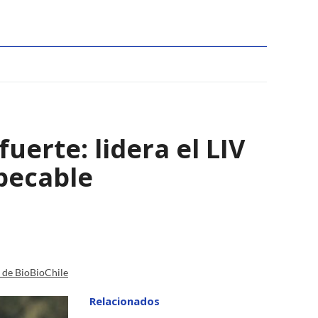
uerte: lidera el LIV
pecable
a de BioBioChile
Relacionados