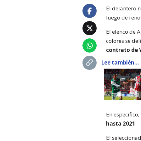
El delantero 
luego de reno
El elenco de A
colores se d
contrato de V
Lee también...
En específico, 
hasta 2021
.
El selecciona