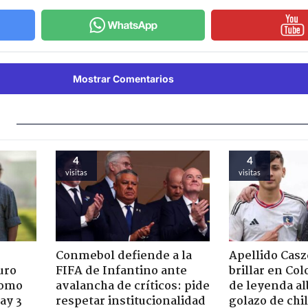
Mostrar Comentarios
4
4
visitas
visitas
Conmebol defiende a la
Apellido Casz
uro
FIFA de Infantino ante
brillar en Col
como
avalancha de críticos: pide
de leyenda al
ay 3
respetar institucionalidad
golazo de chi