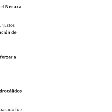
del
Necaxa
 “¡Estos
ación de
forzar a
idrocálidos
 pasado fue