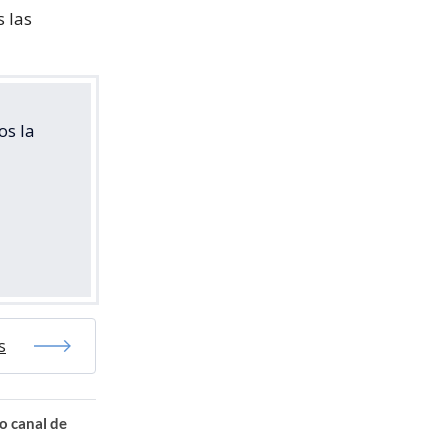
s las
os la
s
o canal de