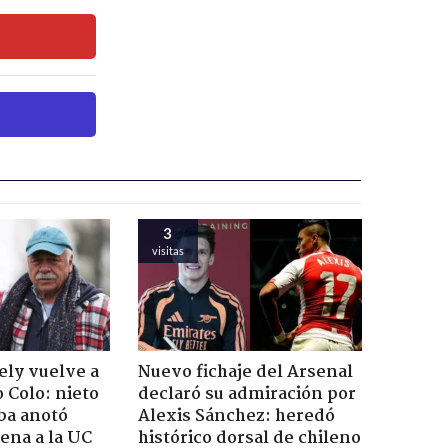
3
visitas
ely vuelve a
Nuevo fichaje del Arsenal
o Colo: nieto
declaró su admiración por
ba anotó
Alexis Sánchez: heredó
lena a la UC
histórico dorsal de chileno