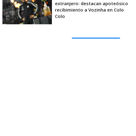
extranjero: destacan apoteósico
recibimiento a Vozinha en Colo
Colo
“Lo felicito también porque
siempre ha dado la
cara por su equipo
y eso hoy por hoy está escaso en
nuestro fútbol.
Lo digo seriamente”
, agregó
Herrera.
Mosa, que escuchaba atentamente, devolvió la
gentileza:
“Te lo agradezo mucho
. Y viniendo de
cierta manera de ti, que tenemos una diferencia con
nuestros equipos,
pero nuestras diferencias son
adentro de la cancha, no fuera.
Agradezco mucho
tus palabras”, afirmó.