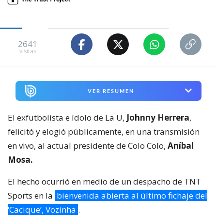
2641
visitas
VER RESUMEN
El exfutbolista e ídolo de La U,
Johnny Herrera
,
felicitó y elogió públicamente, en una transmisión
en vivo, al actual presidente de Colo Colo,
Aníbal
Mosa.
El hecho ocurrió en medio de un despacho de TNT
Sports en la
bienvenida abierta al último fichaje del
‘Cacique’, Vozinha
.