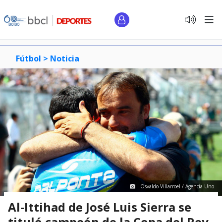
Fútbol >
Noticia
Osvaldo Villarroel / Agencia Uno
Al-Ittihad de José Luis Sierra se
tituló campeón de la Copa del Rey