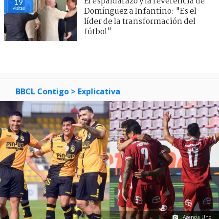
El espaldarazo y la reverencia de
19
visitas
Domínguez a Infantino: "Es el
líder de la transformación del
fútbol"
BBCL Contigo
> Explicativa
Agencia Uno