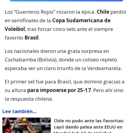
Los “Guerreros Rojos” rozaron la épica.
Chile
perdió
en semifinales de la
Copa Sudamericana de
Voleibol
, tras forzar cinco sets ante el siempre
favorito
Brasil
.
Los nacionales dieron una grata sorpresa en
Cochabamba (Bolivia), donde un coliseo repleto
esperaba ver un claro triunfo de la Verdeamarela.
El primer set fue para Brasil, que dominó gracias a
su altura
para imponerse por 25-17
. Pero ahí vino
la respuesta chilena.
Lee también...
Chile no pudo ante las favoritas:
cayó dando pelea ante EEUU en
Mundial Sub 17 de Voleibol