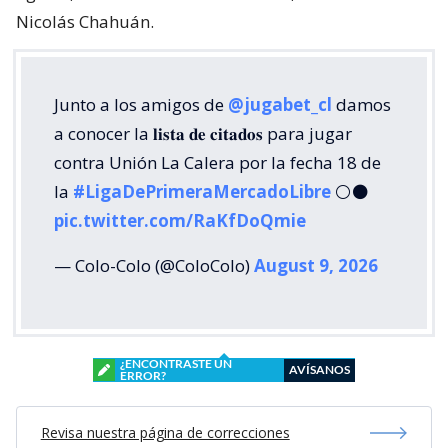
Nicolás Chahuán.
Junto a los amigos de
@jugabet_cl
damos
a conocer la 𝐥𝐢𝐬𝐭𝐚 𝐝𝐞 𝐜𝐢𝐭𝐚𝐝𝐨𝐬 para jugar
contra Unión La Calera por la fecha 18 de
la
#LigaDePrimeraMercadoLibre
⚪⚫
pic.twitter.com/RaKfDoQmie
— Colo-Colo (@ColoColo)
August 9, 2026
¿ENCONTRASTE UN
AVÍSANOS
ERROR?
Revisa nuestra página de correcciones