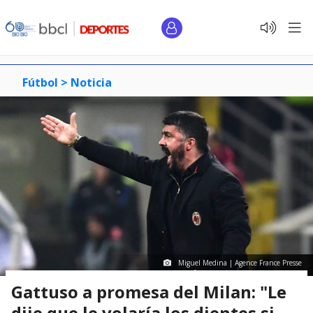
Fútbol >
Noticia
Miguel Medina | Agence France Presse
Gattuso a promesa del Milan: "Le
dije que le volaría los dientes si