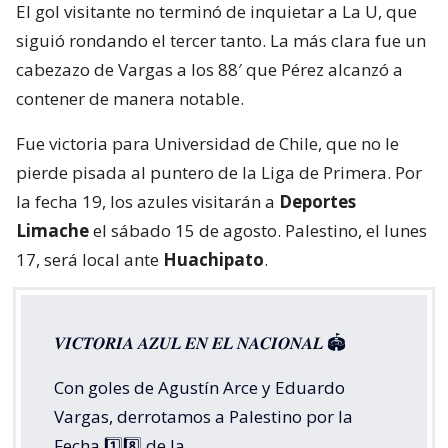
El gol visitante no terminó de inquietar a La U, que
siguió rondando el tercer tanto. La más clara fue un
cabezazo de Vargas a los 88′ que Pérez alcanzó a
contener de manera notable.
Fue victoria para Universidad de Chile, que no le
pierde pisada al puntero de la Liga de Primera. Por
la fecha 19, los azules visitarán a
Deportes
Limache
el sábado 15 de agosto. Palestino, el lunes
17, será local ante
Huachipato
.
𝑽𝑰𝑪𝑻𝑶𝑹𝑰𝑨 𝑨𝒁𝑼𝑳 𝑬𝑵 𝑬𝑳 𝑵𝑨𝑪𝑰𝑶𝑵𝑨𝑳 🏟️
Con goles de Agustín Arce y Eduardo
Vargas, derrotamos a Palestino por la
Fecha 1️⃣8️⃣ de la