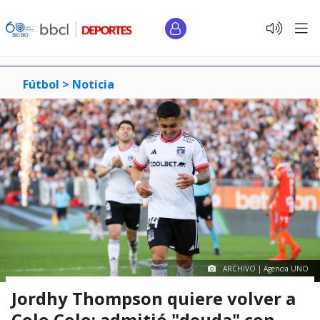
Fútbol >
Noticia
ARCHIVO | Agencia UNO
Jordhy Thompson quiere volver a
Colo Colo: admitió "deuda" con