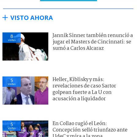
VISTO AHORA
Jannik Sinner también renunció a
8
visitas
jugar el Masters de Cincinnati: se
sumó a Carlos Alcaraz
Heller, Kiblisky y más:
5
visitas
revelaciones de caso Sartor
golpean fuerte a La U con
acusación a liquidador
En Collao rugió el León:
5
visitas
Concepción selló triunfazo ante
UdeC y mira a la zona