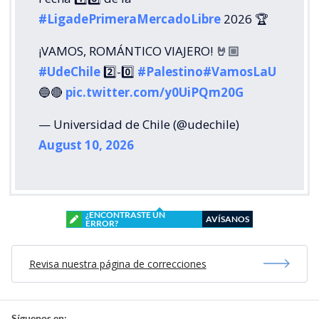
#LigadePrimeraMercadoLibre
2026 🏆
¡VAMOS, ROMÁNTICO VIAJERO! 🤘🏼
#UdeChile
2️⃣-0️⃣
#Palestino
#VamosLaU
🔵🔴
pic.twitter.com/y0UiPQm20G
— Universidad de Chile (@udechile)
August 10, 2026
¿ENCONTRASTE UN
AVÍSANOS
ERROR?
Revisa nuestra página de correcciones
Síguenos en: