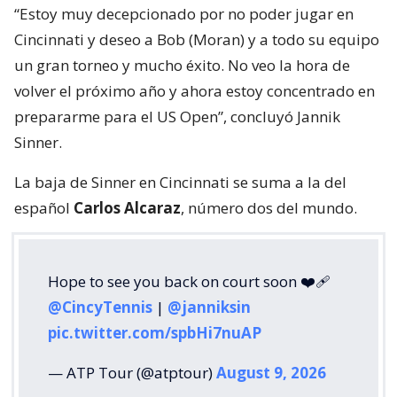
“Estoy muy decepcionado por no poder jugar en
Cincinnati y deseo a Bob (Moran) y a todo su equipo
un gran torneo y mucho éxito. No veo la hora de
volver el próximo año y ahora estoy concentrado en
prepararme para el US Open”, concluyó Jannik
Sinner.
La baja de Sinner en Cincinnati se suma a la del
español
Carlos Alcaraz
, número dos del mundo.
Hope to see you back on court soon ❤️‍🩹
@CincyTennis
|
@janniksin
pic.twitter.com/spbHi7nuAP
— ATP Tour (@atptour)
August 9, 2026