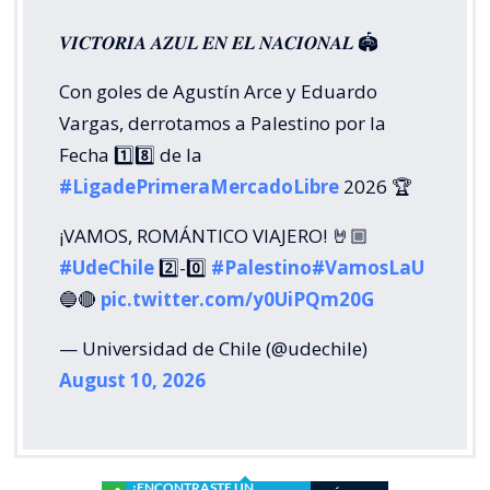
𝑽𝑰𝑪𝑻𝑶𝑹𝑰𝑨 𝑨𝒁𝑼𝑳 𝑬𝑵 𝑬𝑳 𝑵𝑨𝑪𝑰𝑶𝑵𝑨𝑳 🏟️
Con goles de Agustín Arce y Eduardo
Vargas, derrotamos a Palestino por la
Fecha 1️⃣8️⃣ de la
#LigadePrimeraMercadoLibre
2026 🏆
¡VAMOS, ROMÁNTICO VIAJERO! 🤘🏼
#UdeChile
2️⃣-0️⃣
#Palestino
#VamosLaU
🔵🔴
pic.twitter.com/y0UiPQm20G
— Universidad de Chile (@udechile)
August 10, 2026
¿ENCONTRASTE UN