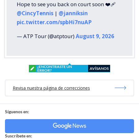
Hope to see you back on court soon ❤️‍🩹
@CincyTennis
|
@janniksin
pic.twitter.com/spbHi7nuAP
— ATP Tour (@atptour)
August 9, 2026
¿ENCONTRASTE UN
AVÍSANOS
ERROR?
Revisa nuestra página de correcciones
Síguenos en:
Suscríbete en: