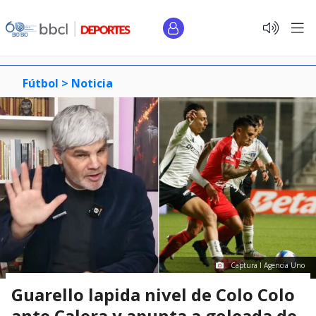
Fútbol >
Noticia
Captura I Agencia Uno
Guarello lapida nivel de Colo Colo
ante Calera y apunta a goleada de