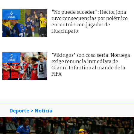
"No puede suceder": Héctor Jona
6
visitas
tuvo consecuencias por polémico
encontrón con jugador de
Huachipato
’Vikingos’ son cosa seria: Noruega
5
visitas
exige renuncia inmediata de
Gianni Infantino al mando de la
FIFA
Deporte
> Noticia