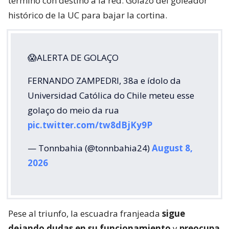
terminó con destino a la red. Golazo del goleador
histórico de la UC para bajar la cortina.
😱ALERTA DE GOLAÇO
FERNANDO ZAMPEDRI, 38a e ídolo da
Universidad Católica do Chile meteu esse
golaço do meio da rua
pic.twitter.com/tw8dBjKy9P
— Tonnbahia (@tonnbahia24)
August 8,
2026
Pese al triunfo, la escuadra franjeada
sigue
dejando dudas en su funcionamiento
y
preocupa