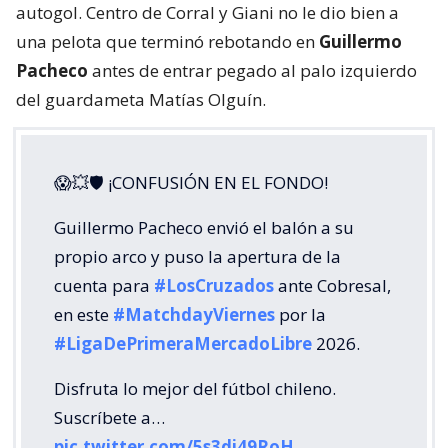
autogol. Centro de Corral y Giani no le dio bien a
una pelota que terminó rebotando en
Guillermo
Pacheco
antes de entrar pegado al palo izquierdo
del guardameta Matías Olguín.
😱💥🛡 ¡CONFUSIÓN EN EL FONDO!
Guillermo Pacheco envió el balón a su
propio arco y puso la apertura de la
cuenta para
#LosCruzados
ante Cobresal,
en este
#MatchdayViernes
por la
#LigaDePrimeraMercadoLibre
2026.
Disfruta lo mejor del fútbol chileno.
Suscríbete a…
pic.twitter.com/5s3di49RoH