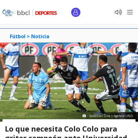
Fútbol >
Noticia
Sebastián Oria | Agencia UNO
Lo que necesita Colo Colo para
gritar campeón ante Universidad