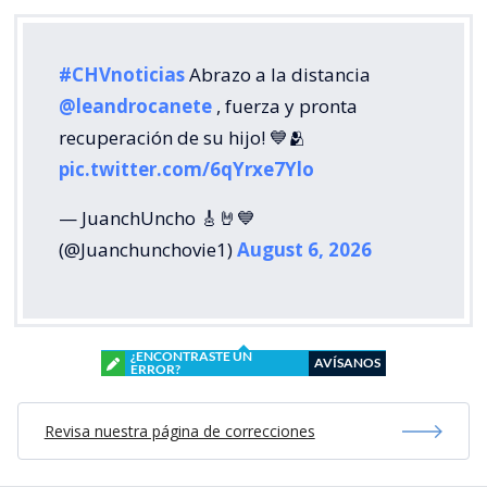
#CHVnoticias
Abrazo a la distancia
@leandrocanete
, fuerza y pronta
recuperación de su hijo! 💙🫂
pic.twitter.com/6qYrxe7Ylo
— JuanchUncho 🎸🤘💙
(@Juanchunchovie1)
August 6, 2026
¿ENCONTRASTE UN
AVÍSANOS
ERROR?
Revisa nuestra página de correcciones