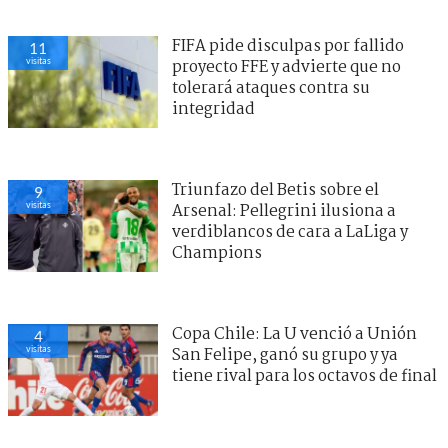
FIFA pide disculpas por fallido
11
visitas
proyecto FFE y advierte que no
tolerará ataques contra su
integridad
Triunfazo del Betis sobre el
9
visitas
Arsenal: Pellegrini ilusiona a
verdiblancos de cara a LaLiga y
Champions
Copa Chile: La U venció a Unión
4
visitas
San Felipe, ganó su grupo y ya
tiene rival para los octavos de final