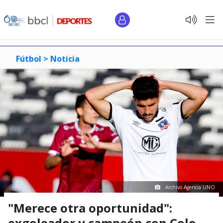
Fútbol >
Noticia
Archivo Agencia UNO
"Merece otra oportunidad":
exgoleador y campeón con Colo