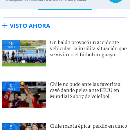
VISTO AHORA
Un balón provocó un accidente
18
visitas
vehicular: la insólita situación que
se vivió en el fútbol uruguayo
Chile no pudo ante las favoritas:
8
visitas
cayó dando pelea ante EEUU en
Mundial Sub 17 de Voleibol
Chile rozó la épica: perdió en cinco
5