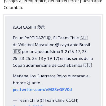
pasajes al Preolímpico, definirá el tercer puesto ante
Colombia.
¡CASI CASIIII! 🥵👏
En un PARTIDAZO 🤯, El Team Chile 🇨🇱
de Vóleibol Masculino 🏐 cayó ante Brasil
🇧🇷 por un ajustadísimo 3-2 (25-17, 23-
25, 23-25, 25-13 y 19-17) en las semis de la
Copa Sudamericana de Cochabamba 🇧🇴.
Mañana, los Guerreros Rojos buscarán el
bronce 🥉 ante…
pic.twitter.com/eM8SeGEV0d
— Team Chile (@TeamChile_COCH)