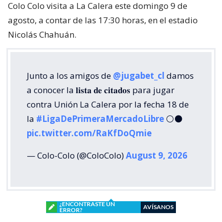
Colo Colo visita a La Calera este domingo 9 de
agosto, a contar de las 17:30 horas, en el estadio
Nicolás Chahuán.
Junto a los amigos de
@jugabet_cl
damos
a conocer la 𝐥𝐢𝐬𝐭𝐚 𝐝𝐞 𝐜𝐢𝐭𝐚𝐝𝐨𝐬 para jugar
contra Unión La Calera por la fecha 18 de
la
#LigaDePrimeraMercadoLibre
⚪⚫
pic.twitter.com/RaKfDoQmie
— Colo-Colo (@ColoColo)
August 9, 2026
¿ENCONTRASTE UN
AVÍSANOS
ERROR?