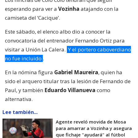
esperando para ver a
Vozinha
atajando con la
camiseta del ‘Cacique’.
Este sábado, el elenco albo dio a conocer la
convocatoria del entrenador Fernando Ortiz para
visitar a Unión La Calera.
Y el portero caboverdiano
no fue incluido
.
En la nómina figura
Gabriel Maureira
, quien ha
sido el arquero titular tras la lesión de Fernando de
Paul, y también
Eduardo Villanueva
como
alternativa.
Lee también...
Agente reveló movida de Mosa
para amarrar a Vozinha y asegura
que fichaje "ayudará" al fútbol