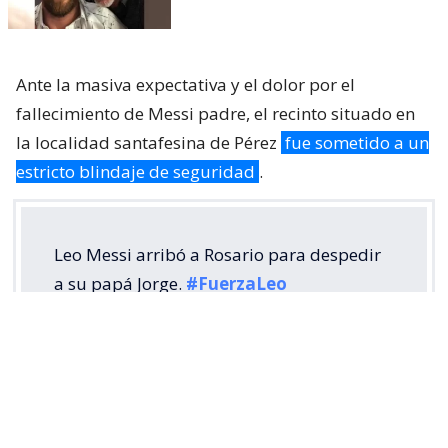
Ante la masiva expectativa y el dolor por el
fallecimiento de Messi padre, el recinto situado en
la localidad santafesina de Pérez
fue sometido a un
estricto blindaje de seguridad
.
Leo Messi arribó a Rosario para despedir
a su papá Jorge.
#FuerzaLeo
pic.twitter.com/F1dWtq4cs6
— SportsCenter (@SC_ESPN)
August 9,
2026