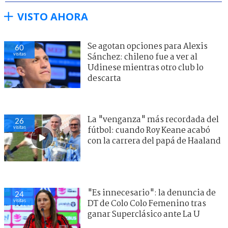
VISTO AHORA
Se agotan opciones para Alexis
60
visitas
Sánchez: chileno fue a ver al
Udinese mientras otro club lo
descarta
La "venganza" más recordada del
26
visitas
fútbol: cuando Roy Keane acabó
con la carrera del papá de Haaland
"Es innecesario": la denuncia de
24
visitas
DT de Colo Colo Femenino tras
ganar Superclásico ante La U