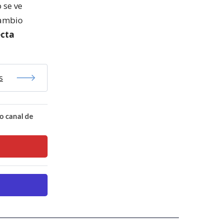
 se ve
cambio
ecta
s
o canal de