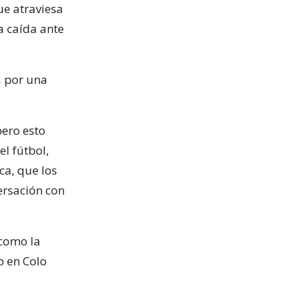
que atraviesa
a caída ante
a por una
pero esto
l fútbol,
ca, que los
ersación con
 como la
o en Colo