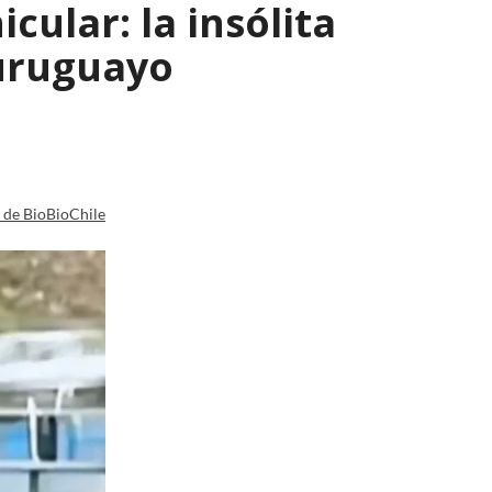
ular: la insólita
 uruguayo
a de BioBioChile