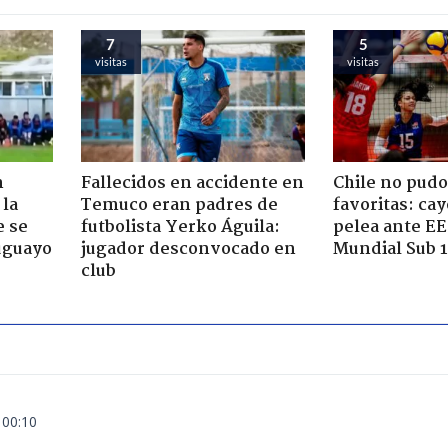
7
5
visitas
visitas
n
Fallecidos en accidente en
Chile no pudo
 la
Temuco eran padres de
favoritas: ca
e se
futbolista Yerko Águila:
pelea ante E
ruguayo
jugador desconvocado en
Mundial Sub 1
club
 00:10