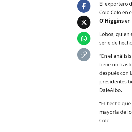
El exportero 
Colo Colo en 
O’Higgins
en 
Lobos, quien 
serie de hech
“En el análisi
tiene un tras
después con la
presidentes t
DaleAlbo.
“El hecho que
mayoría de lo
Colo.