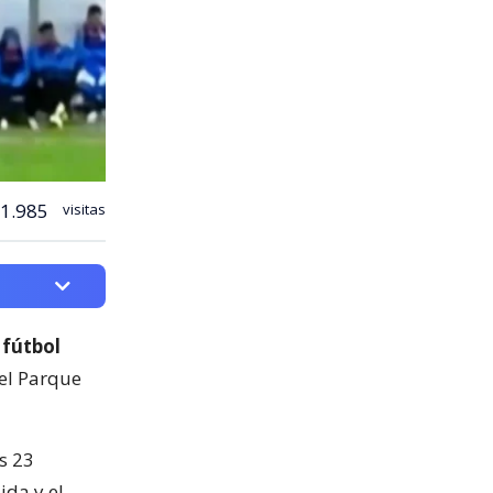
1.985
visitas
 fútbol
del Parque
s 23
ida y el