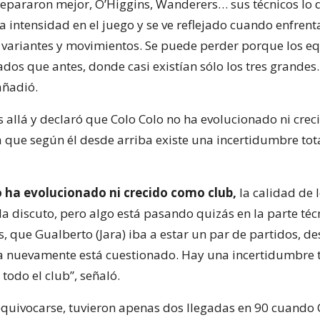
repararon mejor, O’Higgins, Wanderers… sus técnicos lo
a intensidad en el juego y se ve reflejado cuando enfrent
 variantes y movimientos. Se puede perder porque los e
dos que antes, donde casi existían sólo los tres grandes
añadió.
 allá y declaró que Colo Colo no ha evolucionado ni cre
a que según él desde arriba existe una incertidumbre tot
o ha evolucionado ni crecido como club,
la calidad de 
a discuto, pero algo está pasando quizás en la parte técn
, que Gualberto (Jara) iba a estar un par de partidos, d
 nuevamente está cuestionado. Hay una incertidumbre t
 todo el club”, señaló.
equivocarse, tuvieron apenas dos llegadas en 90 cuando 