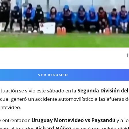
1
VER RESUMEN
ituación se vivió este sábado en la
Segunda División del
 cual generó un accidente automovilístico a las afueras 
ntevideo.
e enfrentaban
Uruguay Montevideo vs Paysandú
y a lo
ego, el jugador
Richard Núñez
despejó una pelota divid