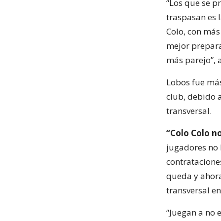
“Los que se p
traspasan es l
Colo, con más
mejor prepara
más parejo”, 
Lobos fue más
club, debido 
transversal.
“Colo Colo n
jugadores no l
contrataciones
queda y ahora
transversal en
“Juegan a no 