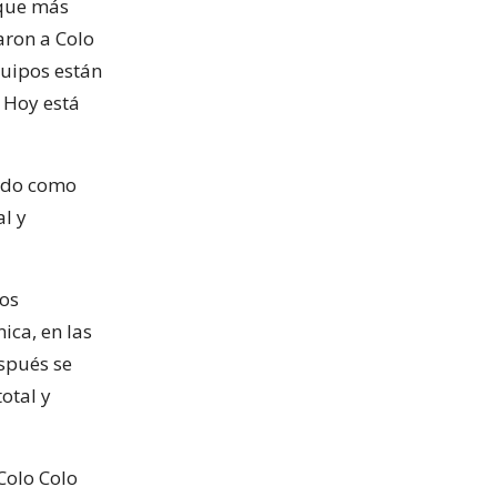
 que más
aron a Colo
quipos están
. Hoy está
cido como
al y
los
ica, en las
espués se
otal y
Colo Colo