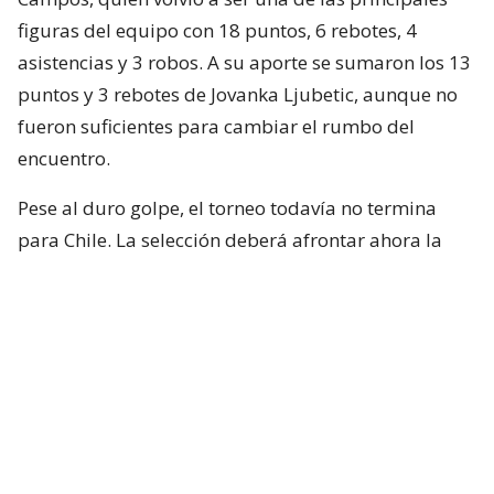
figuras del equipo con 18 puntos, 6 rebotes, 4
asistencias y 3 robos. A su aporte se sumaron los 13
puntos y 3 rebotes de Jovanka Ljubetic, aunque no
fueron suficientes para cambiar el rumbo del
encuentro.
Pese al duro golpe, el torneo todavía no termina
para Chile. La selección deberá afrontar ahora la
reclasificación, instancia en la que buscará cerrar su
participación de la mejor manera y mantenerse en
carrera por el quinto puesto.
El próximo desafío será este sábado ante Uruguay,
a las 13:00 horas, en un duelo que definirá cuál de
las dos selecciones tendrá la oportunidad de
disputar posteriormente el juego por el 5° lugar.