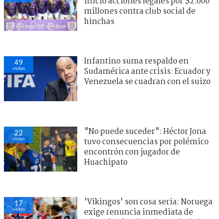
inició acciones legales por $2.000
millones contra club social de
hinchas
Infantino suma respaldo en
49
visitas
Sudamérica ante crisis: Ecuador y
Venezuela se cuadran con el suizo
"No puede suceder": Héctor Jona
22
visitas
tuvo consecuencias por polémico
encontrón con jugador de
Huachipato
’Vikingos’ son cosa seria: Noruega
17
visitas
exige renuncia inmediata de