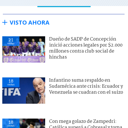
VISTO AHORA
Dueño de SADP de Concepción
21
visitas
inició acciones legales por $2.000
millones contra club social de
hinchas
Infantino suma respaldo en
18
visitas
Sudamérica ante crisis: Ecuador y
Venezuela se cuadran con el suizo
Con mega golazo de Zampedri:
18
visitas
Católica superó a Cobresal y toma