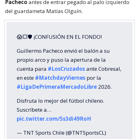
Pacheco
antes de entrar pegado al palo izquierdo
del guardameta Matías Olguín.
😱💥🛡 ¡CONFUSIÓN EN EL FONDO!
Guillermo Pacheco envió el balón a su
propio arco y puso la apertura de la
cuenta para
#LosCruzados
ante Cobresal,
en este
#MatchdayViernes
por la
#LigaDePrimeraMercadoLibre
2026.
Disfruta lo mejor del fútbol chileno.
Suscríbete a…
pic.twitter.com/5s3di49RoH
— TNT Sports Chile (@TNTSportsCL)