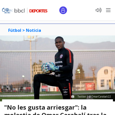
Fútbol >
Noticia
Twitter | @OmarCarabali22
"No les gusta arriesgar": la
molestia de Omar Carabalí tras la