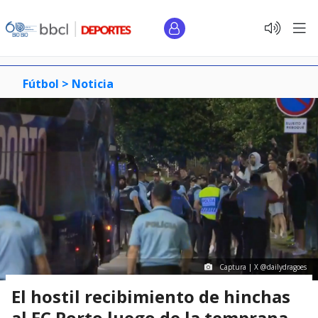
Fútbol >
Noticia
Captura | X @dailydragoes
El hostil recibimiento de hinchas
al FC Porto luego de la temprana