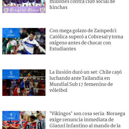
millones contra club social de
hinchas
Con mega golazo de Zampedri:
5
visitas
Católica superó a Cobresal y toma
oxígeno antes de chocar con
Estudiantes
La ilusión duró un set: Chile cayó
5
visitas
luchando ante Tailandia en
Mundial Sub 17 femenino de
vóleibol
’Vikingos’ son cosa seria: Noruega
4
visitas
exige renuncia inmediata de
Gianni Infantino al mando de la