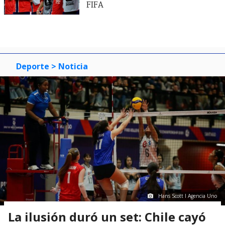
FIFA
Deporte
> Noticia
Hans Scott I Agencia Uno
La ilusión duró un set: Chile cayó