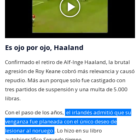
Es ojo por ojo, Haaland
Confirmado el retiro de Alf-Inge Haaland, la brutal
agresión de Roy Keane cobró más relevancia y causó
repudio. Más aun porque solo fue castigado con
tres partidos de suspensión y una multa de 5.000
libras.
Con el paso de los años,
el irlandés admitió que su
venganza fue planeada con el único deseo de
lesionar al noruego
. Lo hizo en su libro
autobiográfico
Segundo tiempo
.