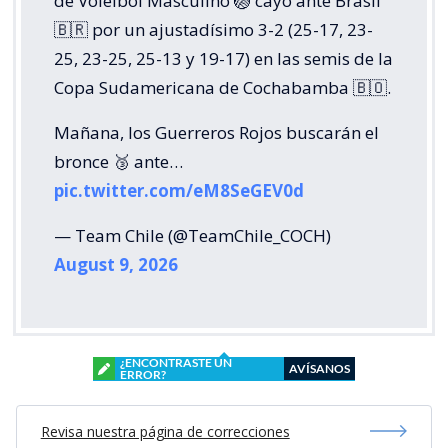
de Vóleibol Masculino 🏐 cayó ante Brasil
🇧🇷 por un ajustadísimo 3-2 (25-17, 23-
25, 23-25, 25-13 y 19-17) en las semis de la
Copa Sudamericana de Cochabamba 🇧🇴.
Mañana, los Guerreros Rojos buscarán el
bronce 🥉 ante…
pic.twitter.com/eM8SeGEV0d
— Team Chile (@TeamChile_COCH)
August 9, 2026
¿ENCONTRASTE UN
AVÍSANOS
ERROR?
Revisa nuestra página de correcciones