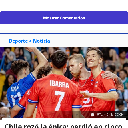
Mostrar Comentarios
Deporte
> Noticia
@TeamChile_COCH
Chile rozó la épica: perdió en cinco