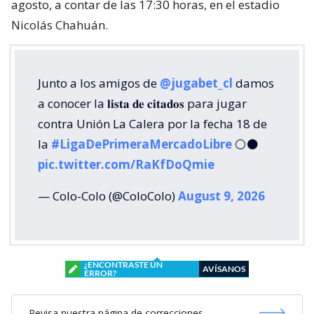
agosto, a contar de las 17:30 horas, en el estadio
Nicolás Chahuán.
Junto a los amigos de
@jugabet_cl
damos
a conocer la 𝐥𝐢𝐬𝐭𝐚 𝐝𝐞 𝐜𝐢𝐭𝐚𝐝𝐨𝐬 para jugar
contra Unión La Calera por la fecha 18 de
la
#LigaDePrimeraMercadoLibre
⚪⚫
pic.twitter.com/RaKfDoQmie
— Colo-Colo (@ColoColo)
August 9, 2026
¿ENCONTRASTE UN
AVÍSANOS
ERROR?
Revisa nuestra página de correcciones