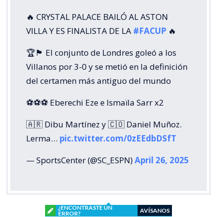
🔥 CRYSTAL PALACE BAILÓ AL ASTON
VILLA Y ES FINALISTA DE LA
#FACUP
🔥
🏆🏴󠁧󠁢󠁥󠁮󠁧󠁿 El conjunto de Londres goleó a los
Villanos por 3-0 y se metió en la definición
del certamen más antiguo del mundo
⚽⚽⚽ Eberechi Eze e Ismaïla Sarr x2
🇦🇷 Dibu Martínez y 🇨🇴 Daniel Muñoz.
Lerma…
pic.twitter.com/0zEEdbDSfT
— SportsCenter (@SC_ESPN)
April 26, 2025
¿ENCONTRASTE UN
AVÍSANOS
ERROR?