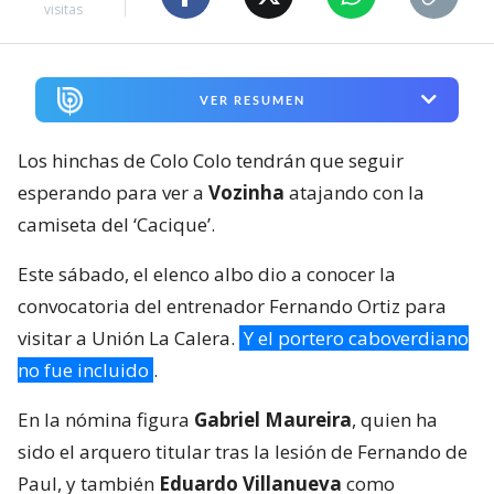
visitas
VER RESUMEN
Los hinchas de Colo Colo tendrán que seguir
esperando para ver a
Vozinha
atajando con la
camiseta del ‘Cacique’.
Este sábado, el elenco albo dio a conocer la
convocatoria del entrenador Fernando Ortiz para
visitar a Unión La Calera.
Y el portero caboverdiano
no fue incluido
.
En la nómina figura
Gabriel Maureira
, quien ha
sido el arquero titular tras la lesión de Fernando de
Paul, y también
Eduardo Villanueva
como