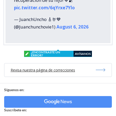
recuperación de su hijo! 💙🫂
pic.twitter.com/6qYrxe7Ylo
— JuanchUncho 🎸🤘💙
(@Juanchunchovie1)
August 6, 2026
¿ENCONTRASTE UN
AVÍSANOS
ERROR?
Revisa nuestra página de correcciones
Síguenos en:
Suscríbete en: