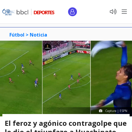
Fútbol >
Noticia
Captura | ESPN
El feroz y agónico contragolpe que
le dio el triunfazo a Huachipato