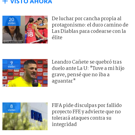
VISTO AHORA
De luchar por cancha propia al
21
visitas
protagonismo: el duro camino de
Las Diablas para codearse con la
élite
Leandro Cañete se quebró tras
10
visitas
duelo ante La U: "Tuve a mi hijo
grave, pensé que no iba a
aguantar"
FIFA pide disculpas por fallido
8
visitas
proyecto FFE y advierte que no
tolerará ataques contra su
integridad