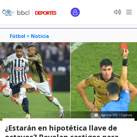
Fútbol >
Noticia
Agencia EFE I Captura
¿Estarán en hipotética llave de
octavos? Revelan castigos para