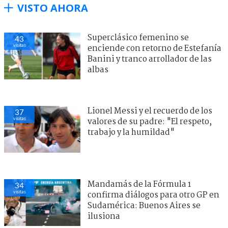
VISTO AHORA
Superclásico femenino se
43
visitas
enciende con retorno de Estefanía
Banini y tranco arrollador de las
albas
Lionel Messi y el recuerdo de los
37
visitas
valores de su padre: "El respeto,
trabajo y la humildad"
Mandamás de la Fórmula 1
34
visitas
confirma diálogos para otro GP en
Sudamérica: Buenos Aires se
ilusiona