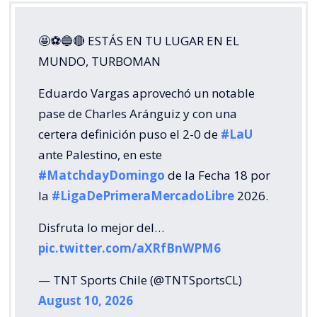
🤩⚽🔵🔴 ESTÁS EN TU LUGAR EN EL
MUNDO, TURBOMAN
Eduardo Vargas aprovechó un notable
pase de Charles Aránguiz y con una
certera definición puso el 2-0 de
#LaU
ante Palestino, en este
#MatchdayDomingo
de la Fecha 18 por
la
#LigaDePrimeraMercadoLibre
2026.
Disfruta lo mejor del…
pic.twitter.com/aXRfBnWPM6
— TNT Sports Chile (@TNTSportsCL)
August 10, 2026