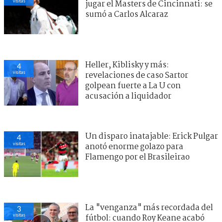
visitas
jugar el Masters de Cincinnati: se
sumó a Carlos Alcaraz
Heller, Kiblisky y más:
4
visitas
revelaciones de caso Sartor
golpean fuerte a La U con
acusación a liquidador
Un disparo inatajable: Erick Pulgar
4
visitas
anotó enorme golazo para
Flamengo por el Brasileirao
La "venganza" más recordada del
3
visitas
fútbol: cuando Roy Keane acabó