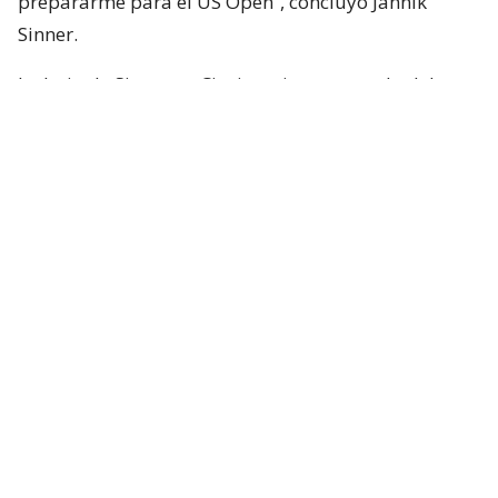
prepararme para el US Open”, concluyó Jannik
Sinner.
La baja de Sinner en Cincinnati se suma a la del
español
Carlos Alcaraz
, número dos del mundo.
Hope to see you back on court soon ❤️‍🩹
@CincyTennis
|
@janniksin
pic.twitter.com/spbHi7nuAP
— ATP Tour (@atptour)
August 9, 2026
¿ENCONTRASTE UN
AVÍSANOS
ERROR?