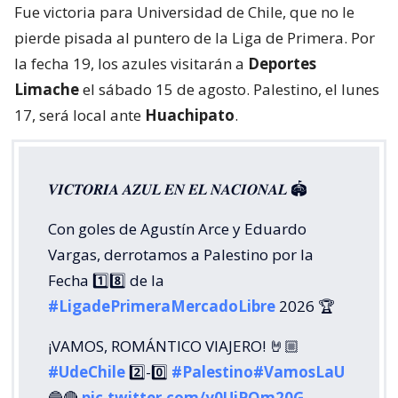
Fue victoria para Universidad de Chile, que no le
pierde pisada al puntero de la Liga de Primera. Por
la fecha 19, los azules visitarán a
Deportes
Limache
el sábado 15 de agosto. Palestino, el lunes
17, será local ante
Huachipato
.
𝑽𝑰𝑪𝑻𝑶𝑹𝑰𝑨 𝑨𝒁𝑼𝑳 𝑬𝑵 𝑬𝑳 𝑵𝑨𝑪𝑰𝑶𝑵𝑨𝑳 🏟️
Con goles de Agustín Arce y Eduardo
Vargas, derrotamos a Palestino por la
Fecha 1️⃣8️⃣ de la
#LigadePrimeraMercadoLibre
2026 🏆
¡VAMOS, ROMÁNTICO VIAJERO! 🤘🏼
#UdeChile
2️⃣-0️⃣
#Palestino
#VamosLaU
🔵🔴
pic.twitter.com/y0UiPQm20G