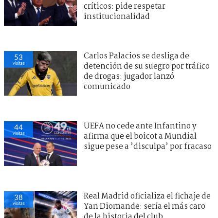
críticos: pide respetar
institucionalidad
Carlos Palacios se desliga de
53
visitas
detención de su suegro por tráfico
de drogas: jugador lanzó
comunicado
UEFA no cede ante Infantino y
44
visitas
afirma que el boicot a Mundial
sigue pese a ’disculpa’ por fracaso
Real Madrid oficializa el fichaje de
38
visitas
Yan Diomande: sería el más caro
de la historia del club