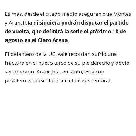
Es más, desde el citado medio aseguran que Montes
y Arancibia
ni siquiera podrán disputar el partido
de vuelta, que definirá la serie el próximo 18 de
agosto en el Claro Arena
.
El delantero de la UC, vale recordar, sufrió una
fractura en el hueso tarso de su pie derecho y debió
ser operado. Arancibia, en tanto, está con
problemas musculares en el bíceps femoral.
Universidad Católica no solo piensa en el plano
internacional. Este viernes, los Cruzados abren la
fecha 18 de la
Liga de Primera
recibiendo a
Cobresal.