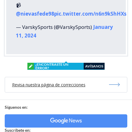
📹
@nievasfede98
pic.twitter.com/n6n9kShHXs
— VarskySports (@VarskySports)
January
11, 2024
¿ENCONTRASTE UN
AVÍSANOS
ERROR?
Revisa nuestra página de correcciones
Síguenos en:
Suscríbete en: