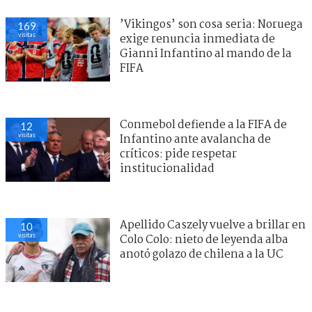
’Vikingos’ son cosa seria: Noruega
169
visitas
exige renuncia inmediata de
Gianni Infantino al mando de la
FIFA
Conmebol defiende a la FIFA de
12
visitas
Infantino ante avalancha de
críticos: pide respetar
institucionalidad
Apellido Caszely vuelve a brillar en
10
visitas
Colo Colo: nieto de leyenda alba
anotó golazo de chilena a la UC