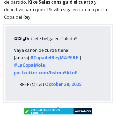
de partido,
Kike Salas consiguió el cuarto
y
definitivo para que el Sevilla siga en camino por la
Copa del Rey.
⚽️⚽️ ¡¡Doblete belga en Toledo!!
Vaya cañón de zurda tiene
Januzaj.
#CopadelReyMAPFRE
|
#LaCopaMola
pic.twitter.com/hsfma5kLnF
— RFEF (@rfef)
October 28, 2025
¿ENCONTRASTE UN
AVÍSANOS
ERROR?