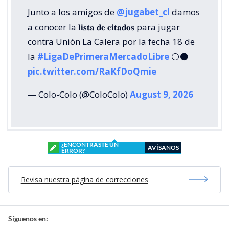
Junto a los amigos de
@jugabet_cl
damos
a conocer la 𝐥𝐢𝐬𝐭𝐚 𝐝𝐞 𝐜𝐢𝐭𝐚𝐝𝐨𝐬 para jugar
contra Unión La Calera por la fecha 18 de
la
#LigaDePrimeraMercadoLibre
⚪⚫
pic.twitter.com/RaKfDoQmie
— Colo-Colo (@ColoColo)
August 9, 2026
¿ENCONTRASTE UN
AVÍSANOS
ERROR?
Revisa nuestra página de correcciones
Síguenos en: