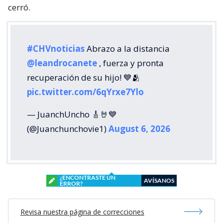
cerró.
#CHVnoticias
Abrazo a la distancia
@leandrocanete
, fuerza y pronta
recuperación de su hijo! 💙🫂
pic.twitter.com/6qYrxe7Ylo
— JuanchUncho 🎸🤘💙
(@Juanchunchovie1)
August 6, 2026
¿ENCONTRASTE UN
AVÍSANOS
ERROR?
Revisa nuestra página de correcciones