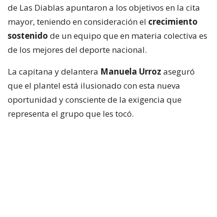
de Las Diablas apuntaron a los objetivos en la cita
mayor, teniendo en consideración el
crecimiento
sostenido
de un equipo que en materia colectiva es
de los mejores del deporte nacional.
La capitana y delantera
Manuela Urroz
aseguró
que el plantel está ilusionado con esta nueva
oportunidad y consciente de la exigencia que
representa el grupo que les tocó.
“
Estamos muy felices de estar viviendo este
sueño. Tenemos tres rivales muy difíciles en el
grupo: Países Bajos, como el número uno del
ranking; Australia, que fue tercero en el Mundial
anterior; y Japón, que siempre es un equipo
competitivo
”, dijo.