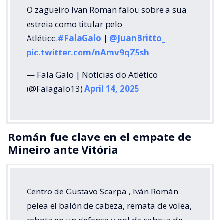
O zagueiro Ivan Roman falou sobre a sua
estreia como titular pelo
Atlético.
#FalaGalo
|
@JuanBritto_
pic.twitter.com/nAmv9qZ5sh
— Fala Galo | Notícias do Atlético
(@Falagalo13)
April 14, 2025
Román fue clave en el empate de
Mineiro ante Vitória
Centro de Gustavo Scarpa , Iván Román
pelea el balón de cabeza, remata de volea,
rebota en un defensa y gol de cabeza de