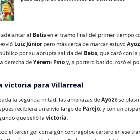
adelantar al
Betis
en el tramo final del primer tiempo co
desvió
Luiz Júnior
pero más cerca de marcar estuvo
Ayoz
 público por su abrupta salida del
Betis
, que cazó con la
la derecha de
Yéremi Pino
y, a portero batido, rozó el po
la victoria para Villarreal
zada la segunda mitad, las amenazas de
Ayoze
se plasm
pués recibiera un envío largo de
Parejo
, y con un dispa
gundo que selló la
victoria
.
ozó el tercer gol con algún contragolpe certero en ese tr