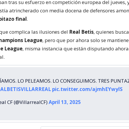
an tras su esfuerzo en competición europea del jueves, y
stía atrincherado con media docena de defensores amo
pitazo final
.
que complica las ilusiones del
Real Betis
, quienes busca
hampions League
, pero que por ahora solo se mantiene
ce League
, misma instancia que están disputando ahora 
al.
ÍAMOS. LO PELEAMOS. LO CONSEGUIMOS. TRES PUNTA
ALBETISVILLARREAL
pic.twitter.com/ajmhEYwylS
eal CF (@VillarrealCF)
April 13, 2025