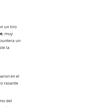
n un tiro
e
, muy
 puntera un
ste la
aron en el
ro rasante
amo del