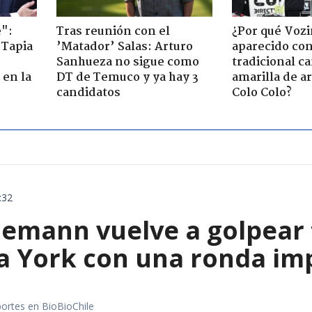
":
Tras reunión con el
¿Por qué Vozi
 Tapia
’Matador’ Salas: Arturo
aparecido con
Sanhueza no sigue como
tradicional c
 en la
DT de Temuco y ya hay 3
amarilla de a
candidatos
Colo Colo?
:32
emann vuelve a golpear f
a York con una ronda im
portes en BioBioChile