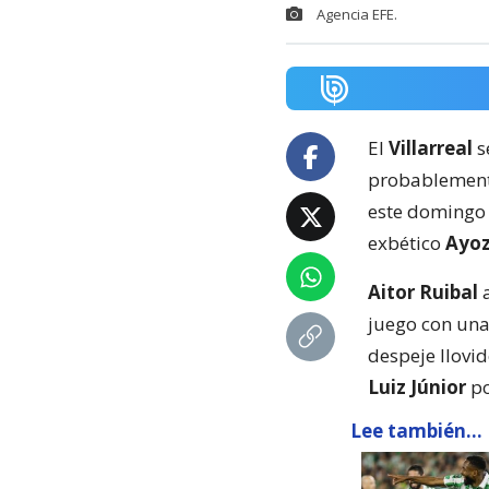
Agencia EFE.
El
Villarreal
s
probablemente
este domingo 
exbético
Ayoz
Aitor Ruibal
a
juego con una
despeje llovi
Luiz Júnior
po
Lee también...