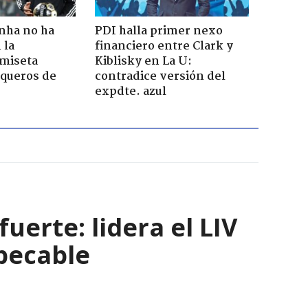
nha no ha
PDI halla primer nexo
 la
financiero entre Clark y
amiseta
Kiblisky en La U:
rqueros de
contradice versión del
expdte. azul
uerte: lidera el LIV
pecable