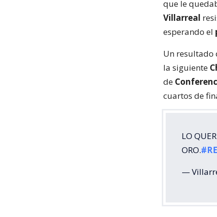
que le quedab
Villarreal
resi
esperando el
Un resultado 
la siguiente
C
de
Conferen
cuartos de fin
LO QUER
ORO.
#RE
— Villarr