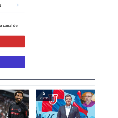
s
o canal de
5
visitas