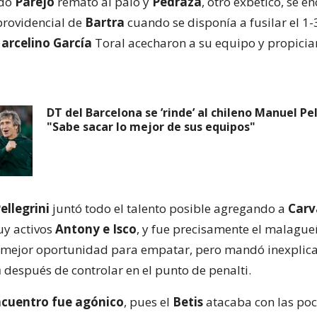
ndo
Parejo
remató al palo y
Pedraza
, otro exbético, se e
providencial de
Bartra
cuando se disponía a fusilar el 1-3
arcelino García
Toral acecharon a su equipo y propicia
DT del Barcelona se ’rinde’ al chileno Manuel Pel
"Sabe sacar lo mejor de sus equipos"
ellegrini
juntó todo el talento posible agregando a
Carv
uy activos
Antony e Isco
, y fue precisamente el malagu
a mejor oportunidad para empatar, pero mandó inexplic
n
después de controlar en el punto de penalti.
encuentro fue agónico
, pues el
Betis
atacaba con las poc