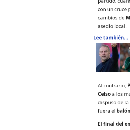
partido, cua
con un cruce 
cambios de
M
asedio local.
Lee también...
Al contrario,
P
Celso
a los m
dispuso de l
fuera el
baló
El
final del 