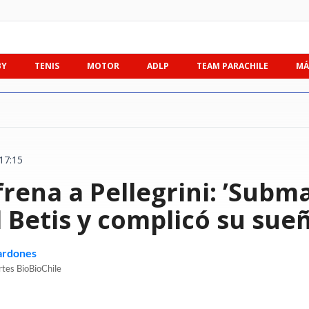
BY
TENIS
MOTOR
ADLP
TEAM PARACHILE
MÁ
17:15
 frena a Pellegrini: ’Subm
 Betis y complicó su sue
ardones
rtes BioBioChile