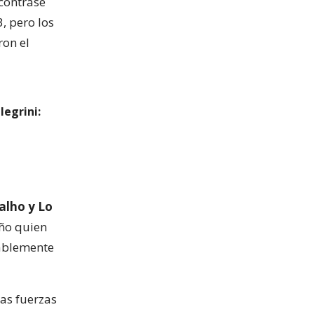
ncontrase
, pero los
ron el
legrini:
alho y Lo
eño quien
ablemente
as fuerzas