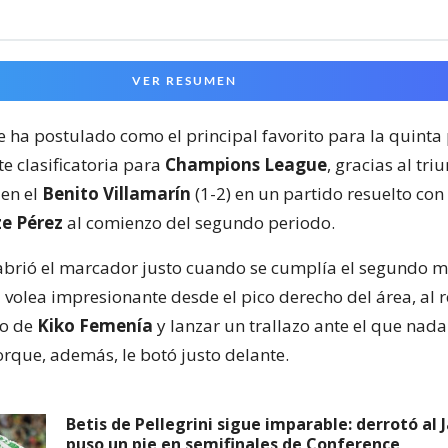
VER RESUMEN
e ha postulado como el principal favorito para la quinta
 clasificatoria para
Champions League
, gracias al tr
en el
Benito Villamarín
(1-2) en un partido resuelto con
e Pérez
al comienzo del segundo periodo.
brió el marcador justo cuando se cumplía el segundo m
 volea impresionante desde el pico derecho del área, al 
do de
Kiko Femenía
y lanzar un trallazo ante el que nad
rque, además, le botó justo delante.
Betis de Pellegrini sigue imparable: derrotó al J
puso un pie en semifinales de Conference