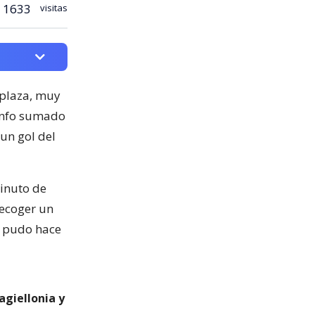
1633
visitas
 plaza, muy
iunfo sumado
 un gol del
inuto de
recoger un
a pudo hace
agiellonia y