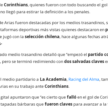
de
Corinthians
, quienes fueron con todo buscando el gol
o llegó para estirar la definición a los penales.
de Arias fueron destacadas por los medios trasandinos, 
ataformas deportivas más vistas quienes destacaron en
p
 jugó con la
selección chilena
, hace algunas fechas atr
s-
itado medio trasandino detalló que “empezó el
partido c
, pero se terminó redimiendo con
dos salvadas claves
e
el medio partidario a
La Academia
,
Racing del Alma
, ta
Arias en su trabajo ante
Corinthians
.
igital apuntaron que “es cierto que
falló
en el gol de Cor
s tapadas bárbaras que
fueron claves
para avanzar a la f