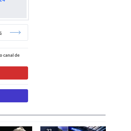
s
o canal de
22