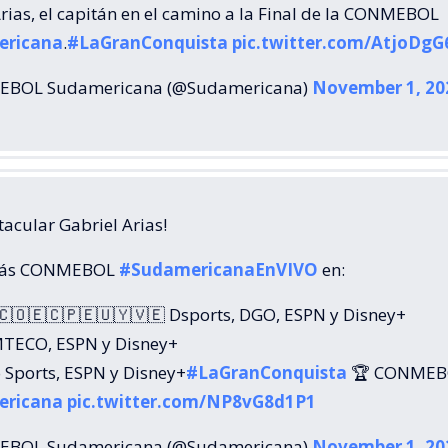
rias, el capitán en el camino a la Final de la CONMEBOL
ericana
.
#LaGranConquista
pic.twitter.com/AtjoDgG6
BOL Sudamericana (@Sudamericana)
November 1, 20
tacular Gabriel Arias!
Más CONMEBOL
#SudamericanaEnVIVO
en:
🇨🇴🇪🇨🇵🇪🇺🇾🇻🇪 Dsports, DGO, ESPN y Disney+
TECO, ESPN y Disney+
 Sports, ESPN y Disney+
#LaGranConquista
🏆 CONMEB
ericana
pic.twitter.com/NP8vG8d1P1
BOL Sudamericana (@Sudamericana)
November 1, 20