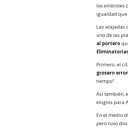
los embistes 
igualdad que n
Las atajadas 
uno de las pl
al portero
que
Eliminatoria
Primero, el c
grosero error
tiempo”.
Así también, 
elogios para 
En el medio d
pero tuvo do