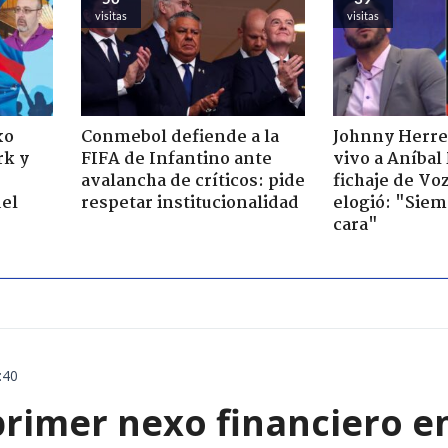
visitas
visitas
xo
Conmebol defiende a la
Johnny Herrer
rk y
FIFA de Infantino ante
vivo a Aníbal
avalancha de críticos: pide
fichaje de Voz
del
respetar institucionalidad
elogió: "Siem
cara"
:40
primer nexo financiero en