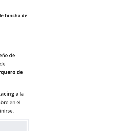
de hincha de
eño de
 de
rquero de
acing
a la
bre en el
nirse.