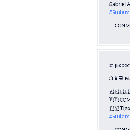
Gabriel A
#Sudam
— CONME
🧤 ¡Espec
📺📱💻 
🇦🇷🇨🇱
🇧🇴 COM
🇵🇾 Tigo
#Sudam
— CONME