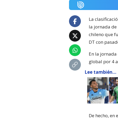
La clasificaci
la jornada de
chileno que fu
DT con pasado
En la jornada 
global por 4 a
Lee también...
De hecho, en e