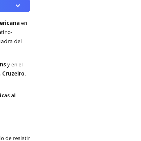
ericana
en
ntino-
cuadra del
ans
y en el
a
Cruzeiro
.
icas al
o de resistir