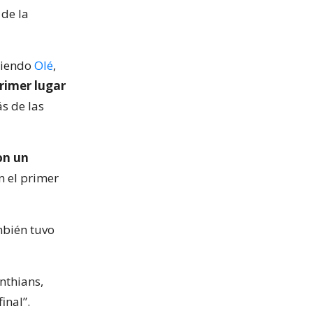
 de la
siendo
Olé
,
rimer lugar
ás de las
on un
n el primer
mbién tuvo
inthians,
inal”.