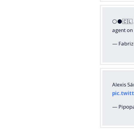
⚪️⚫️🇨🇱 
agent on
— Fabri
Alexis S
pic.twit
— Pipopa