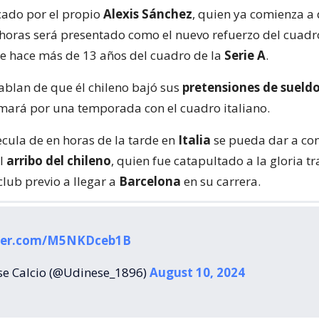
icado por el propio
Alexis Sánchez
, quien ya comienza a 
horas será presentado como el nuevo refuerzo del cuadro
e hace más de 13 años del cuadro de la
Serie A
.
hablan de que él chileno bajó sus
pretensiones de sueld
rmará por una temporada con el cuadro italiano.
ecula de en horas de la tarde en
Italia
se pueda dar a co
el
arribo del chileno
, quien fue catapultado a la gloria t
 club previo a llegar a
Barcelona
en su carrera.
tter.com/M5NKDceb1B
e Calcio (@Udinese_1896)
August 10, 2024