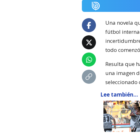
Una novela que
fútbol intern
incertidumbr
todo comenzó 
Resulta que h
una imagen d
seleccionado c
Lee también...