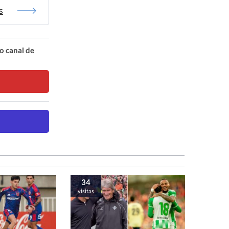
s
o canal de
34
visitas