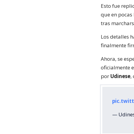
Esto fue repl
que en pocas 
tras marchars
Los detalles 
finalmente fi
Ahora, se esp
oficialmente 
por
Udinese
,
pic.twi
— Udines