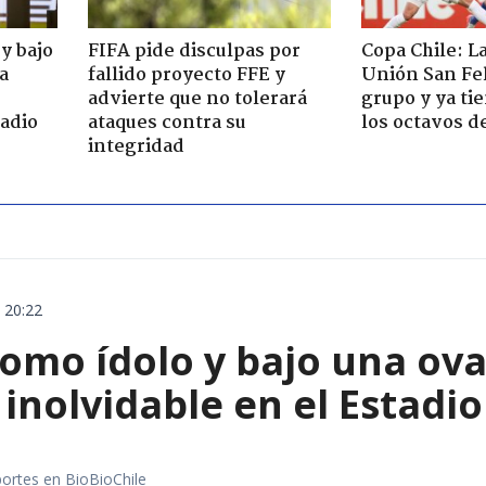
y bajo
FIFA pide disculpas por
Copa Chile: L
a
fallido proyecto FFE y
Unión San Fel
advierte que no tolerará
grupo y ya tie
tadio
ataques contra su
los octavos de
integridad
 20:22
omo ídolo y bajo una ova
 inolvidable en el Estad
portes en BioBioChile