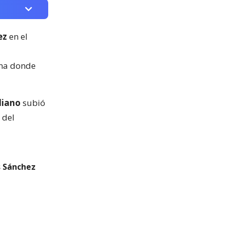
ez
en el
a
ina donde
liano
subió
 del
s Sánchez