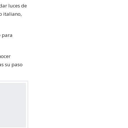
dar luces de
 italiano,
o
para
nocer
ras su paso