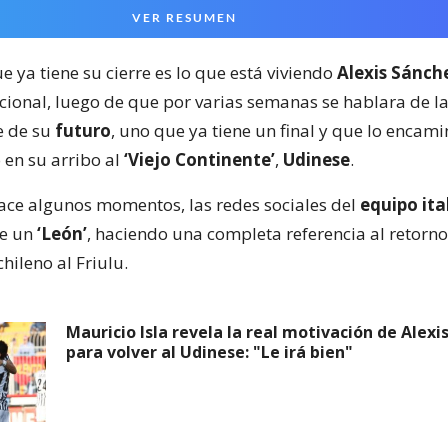
VER RESUMEN
 ya tiene su cierre es lo que está viviendo
Alexis Sánch
acional, luego de que por varias semanas se hablara de l
e de su
futuro
, uno que ya tiene un final y que lo encam
en su arribo al
‘Viejo Continente’
,
Udinese
.
ace algunos momentos, las redes sociales del
equipo ita
e un
‘León’
, haciendo una completa referencia al retorno
hileno al Friulu.
Mauricio Isla revela la real motivación de Alexi
para volver al Udinese: "Le irá bien"