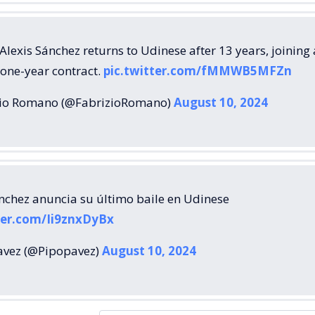
Alexis Sánchez returns to Udinese after 13 years, joining 
 one-year contract.
pic.twitter.com/fMMWB5MFZn
zio Romano (@FabrizioRomano)
August 10, 2024
ánchez anuncia su último baile en Udinese
ter.com/Ii9znxDyBx
vez (@Pipopavez)
August 10, 2024