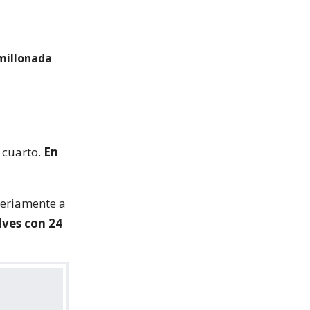
millonada
 cuarto.
En
seriamente a
ves con 24