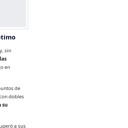
ptimo
y, sin
las
go en
puntos de
 con dobles
n su
uperó a sus