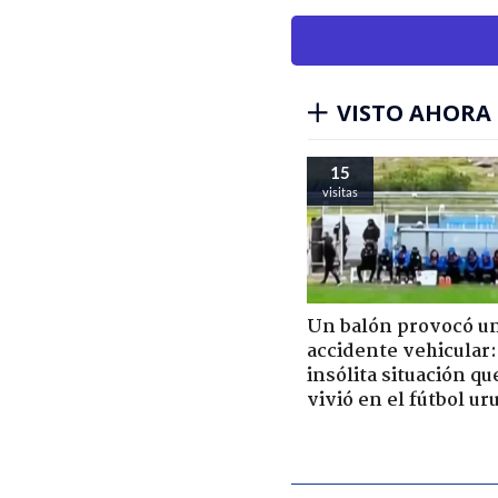
VISTO AHORA
15
visitas
Un balón provocó u
accidente vehicular:
insólita situación qu
vivió en el fútbol u