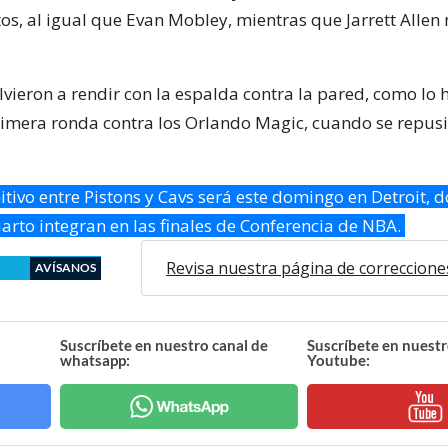
os, al igual que Evan Mobley, mientras que Jarrett Allen
lvieron a rendir con la espalda contra la pared, como lo
rimera ronda contra los Orlando Magic, cuando se repus
nitivo entre Pistons y Cavs será este domingo en Detroit, 
arto integran en las finales de Conferencia de NBA.
Revisa nuestra página de correccione
AVÍSANOS
Suscríbete en nuestro canal de
Suscríbete en nuestr
whatsapp:
Youtube: