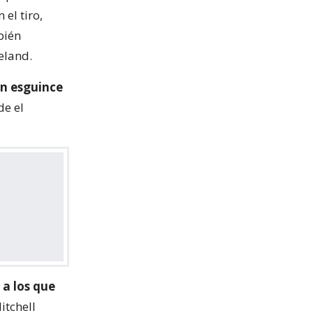
el tiro,
bién
eland.
un esguince
de el
a los que
itchell