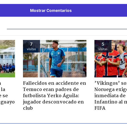
Mostrar Comentarios
7
5
visitas
visitas
n
Fallecidos en accidente en
’Vikingos’ so
 la
Temuco eran padres de
Noruega exig
e se
futbolista Yerko Águila:
inmediata de
ruguayo
jugador desconvocado en
Infantino al 
club
FIFA