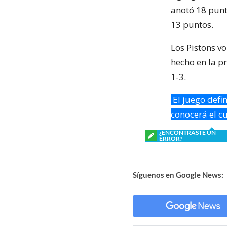
anotó 18 punt
13 puntos.
Los Pistons vo
hecho en la p
1-3.
El juego defi
conocerá el cu
¿ENCONTRASTE UN
ERROR?
Síguenos en Google News: