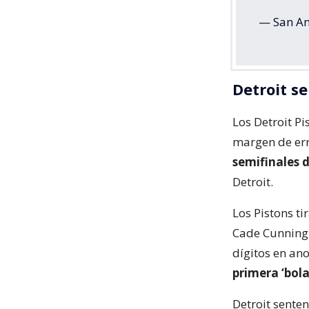
— San An
Detroit se
Los Detroit Pi
margen de er
semifinales d
Detroit.
Los Pistons t
Cade Cunningh
dígitos en an
primera ‘bola
Detroit sente