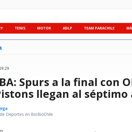
BY
TENIS
MOTOR
ADLP
TEAM PARACHILE
MÁ
a
09:29
BA: Spurs a la final con 
istons llegan al séptimo
Vega
r de Deportes en BioBioChile