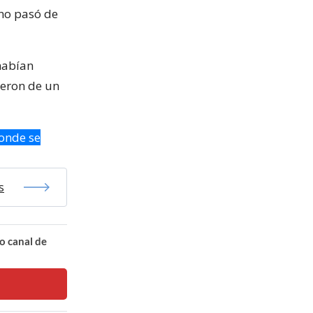
 no pasó de
 habían
ieron de un
donde se
s
o canal de