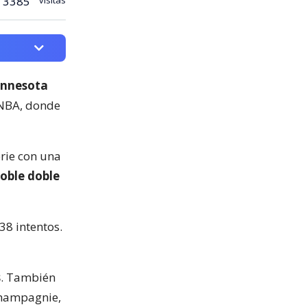
3385
Minnesota
 NBA, donde
erie con una
doble doble
 38 intentos.
s
. También
Champagnie,