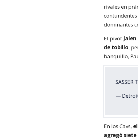
rivales en prá
contundentes c
dominantes co
El pívot
Jalen
de tobillo
, p
banquillo, Pa
SASSER 
— Detroit
En los Cavs,
el
agregó siete 