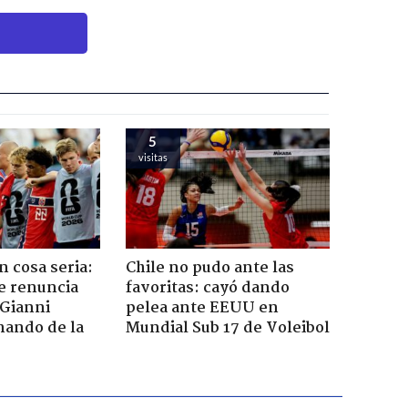
5
visitas
n cosa seria:
Chile no pudo ante las
e renuncia
favoritas: cayó dando
 Gianni
pelea ante EEUU en
mando de la
Mundial Sub 17 de Voleibol