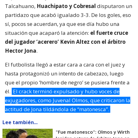
Talcahuano,
Huachipato y Cobresal
disputaron un
partidazo que acabó igualado 3-3. De los goles, eso
sí, pocos se acuerdan, ya que ese día hubo una
situación que acaparó la atención:
el fuerte cruce
del jugador ‘acerero’ Kevin Altez con el árbitro
Hector Jona
.
El futbolista llegó a estar cara a cara con el juez y
hasta protagonizó un intento de cabezazo, luego
que el propio ‘hombre de negro’ se pusiera frente a
él.
El crack terminó expulsado y hubo voces de
exjugadores, como Juvenal Olmos, que criticaron la
actitud de Jona tildándola de “matonesca”.
Lee también...
"Fue matonesco": Olmos y Wirth