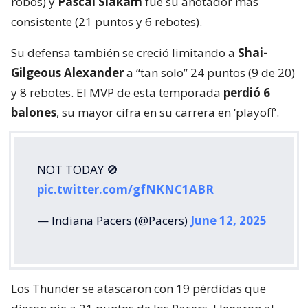
robos) y
Pascal Siakam
fue su anotador más
consistente (21 puntos y 6 rebotes).
Su defensa también se creció limitando a
Shai-
Gilgeous Alexander
a “tan solo” 24 puntos (9 de 20)
y 8 rebotes. El MVP de esta temporada
perdió 6
balones
, su mayor cifra en su carrera en ‘playoff’.
NOT TODAY 🚫
pic.twitter.com/gfNKNC1ABR
— Indiana Pacers (@Pacers)
June 12, 2025
Los Thunder se atascaron con 19 pérdidas que