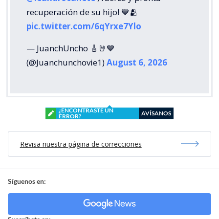
recuperación de su hijo! 💙🫂
pic.twitter.com/6qYrxe7Ylo
— JuanchUncho 🎸🤘💙
(@Juanchunchovie1)
August 6, 2026
¿ENCONTRASTE UN
AVÍSANOS
ERROR?
Revisa nuestra página de correcciones
Síguenos en: