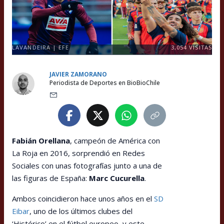
LAVANDEIRA | EFE
3,054
VISITAS
JAVIER ZAMORANO
Periodista de Deportes en BioBioChile
Fabián Orellana
, campeón de América con
La Roja en 2016, sorprendió en Redes
Sociales con unas fotografías junto a una de
las figuras de España:
Marc Cucurella
.
Ambos coincidieron hace unos años en el
SD
Eibar
, uno de los últimos clubes del
‘Histórico’ en el fútbol europeo, y este