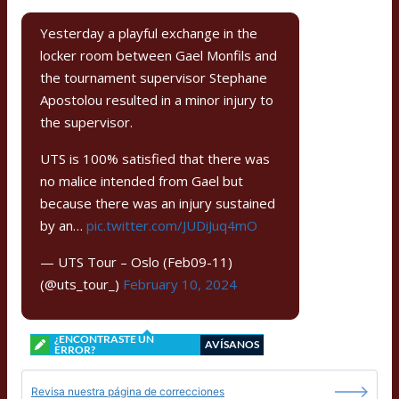
Yesterday a playful exchange in the
locker room between Gael Monfils and
the tournament supervisor Stephane
Apostolou resulted in a minor injury to
the supervisor.
UTS is 100% satisfied that there was
no malice intended from Gael but
because there was an injury sustained
by an…
pic.twitter.com/JUDiJuq4mO
— UTS Tour – Oslo (Feb09-11)
(@uts_tour_)
February 10, 2024
¿ENCONTRASTE UN
AVÍSANOS
ERROR?
Revisa nuestra página de correcciones