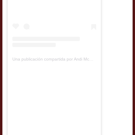
Una publicación compartida por Andi McRostie (@gringaperochilena)