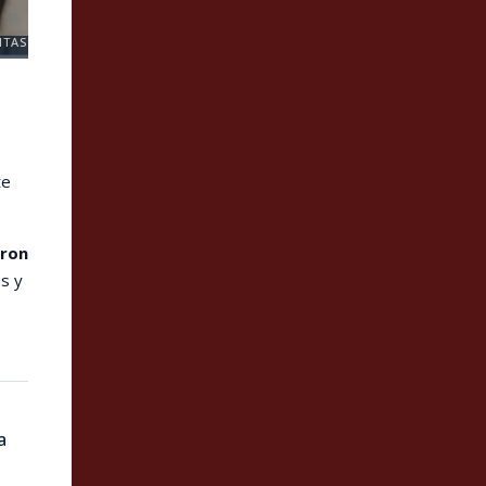
ITAS
te
eron
os y
a