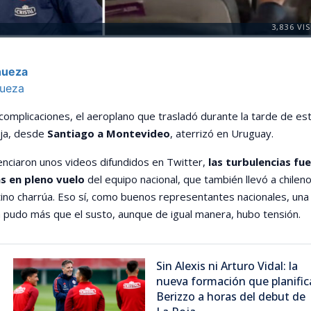
3,836
VIS
hueza
hueza
omplicaciones, el aeroplano que trasladó durante la tarde de es
oja, desde
Santiago a Montevideo
, aterrizó en Uruguay.
nciaron unos videos difundidos en Twitter,
las turbulencias fu
s en pleno vuelo
del equipo nacional, que también llevó a chilen
tino charrúa. Eso sí, como buenos representantes nacionales, una
 pudo más que el susto, aunque de igual manera, hubo tensión.
Sin Alexis ni Arturo Vidal: la
nueva formación que planific
Berizzo a horas del debut de