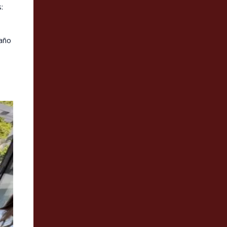
:
año