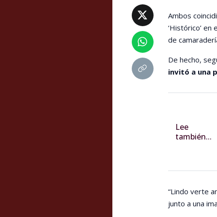
Ambos coincid
‘Histórico’ en
de camaraderí
De hecho, segú
invitó a una p
Lee
también...
“Lindo verte am
junto a una im