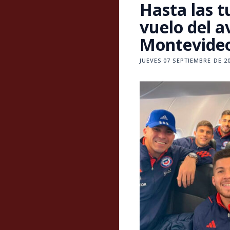
Hasta las t
vuelo del a
Montevide
JUEVES 07 SEPTIEMBRE DE 20