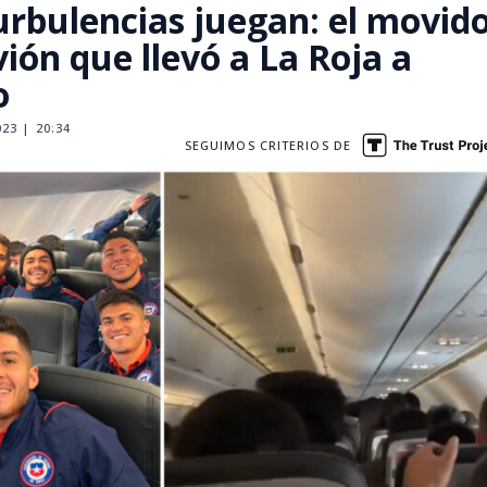
urbulencias juegan: el movid
vión que llevó a La Roja a
o
23 | 20:34
SEGUIMOS CRITERIOS DE