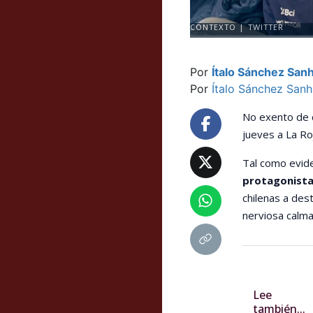
CONTEXTO | TWITTER
Por
Ítalo Sánchez San
Por
Ítalo Sánchez San
No exento de c
jueves a La R
Tal como evide
protagonista
chilenas a des
nerviosa calma
Lee
también...