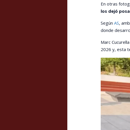
En otras fotogr
los dejó posa
Según
AS
, amb
donde desarrol
Marc Cucurella
2026 y, esta t