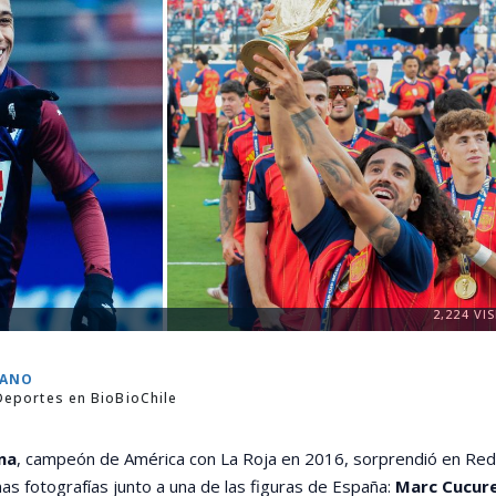
2,224
VIS
RANO
Deportes en BioBioChile
na
, campeón de América con La Roja en 2016, sorprendió en Re
nas fotografías junto a una de las figuras de España:
Marc Cucure