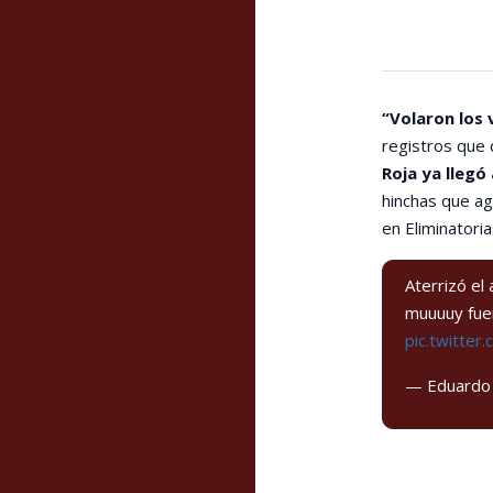
“Volaron los
registros que 
Roja ya llegó
hinchas que ag
en Eliminatori
Aterrizó el
muuuuy fuer
pic.twitte
— Eduardo