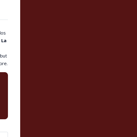
los
La
ebut
bre.