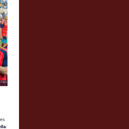
ITAS
des
lla
.