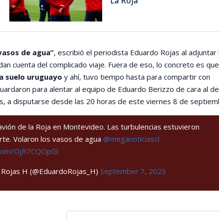
La Roja
 vasos de agua”
, escribió el periodista Eduardo Rojas al adjuntar 
dan cuenta del complicado viaje. Fuera de eso, lo concreto es que
 a suelo uruguayo
y ahí, tuvo tiempo hasta para compartir con
uardaron para alentar al equipo de Eduardo Berizzo de cara al d
as, a disputarse desde las 20 horas de este viernes 8 de septiem
 avión de la Roja en Montevideo. Las turbulencias estuvieron
te. Volaron los vasos de agua
@meganoticiascl
r.com/OjR7CQOpGl
 Rojas H (@EduardoRojas_H)
September 7, 2023