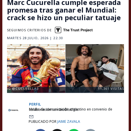
Marc Cucurella cumple esperada
promesa tras ganar el Mundial:
crack se hizo un peculiar tatuaje
SEGUIMOS CRITERIOS DE
MARTES 28 JULIO, 2026 | 22:30
IG @CUCURELLA3
11,361
VISITAS
PERFIL
Medio de comunicación argentino en convenio de colaboración con BioBioChile.
PUBLICADO POR
JAIME ZAVALA