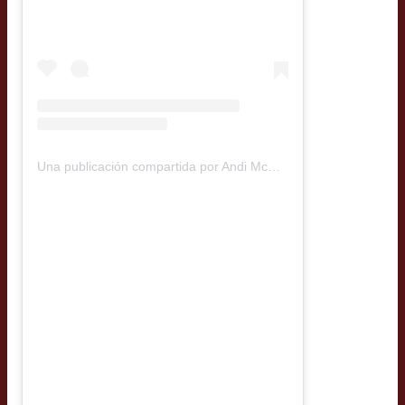
Una publicación compartida por Andi McRostie (@gringaperochilena)