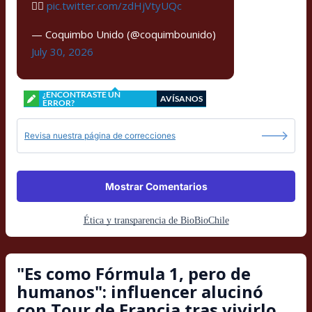
🏴‍☠️
pic.twitter.com/zdHjVtyUQc
— Coquimbo Unido (@coquimbounido)
July 30, 2026
¿ENCONTRASTE UN
AVÍSANOS
ERROR?
Revisa nuestra página de correcciones
Mostrar Comentarios
Ética y transparencia de BioBioChile
"Es como Fórmula 1, pero de
humanos": influencer alucinó
con Tour de Francia tras vivirlo