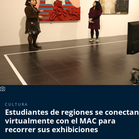
Más de Ti Podcast
Realizadores
Retropop
De Plato en Plato
Los Inestables
Más de 100 Días
Tu Mereces Ser Feliz
CULTURA
Estudiantes de regiones se conectan
Efemérides
virtualmente con el MAC para
Cultura y Espectáculos
recorrer sus exhibiciones