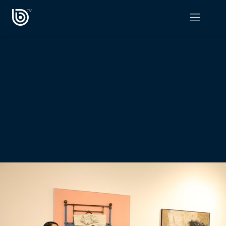
PROGRAMAS
OPINIÓN
Radiograma
PODCAST RADIOGRAMA
Expreso Bío Bío
Podría Ser Peor
La Entrevista de Tomás Mosciatti
Entrevistas BioBioTV
Comentarios de Tomás Mosciatti