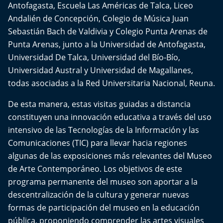
Antofagasta, Escuela Las Américas de Talca, Liceo
Aquí Estamos
Andalién de Concepción, Colegio de Música Juan
Sebastián Bach de Valdivia y Colegio Punta Arenas de
Sello de raza
Punta Arenas, junto a la Universidad de Antofagasta,
Trasnoche
Universidad De Talca, Universidad del Bío-Bío,
Universidad Austral y Universidad de Magallanes,
Reto Inmobiliario
todas asociadas a la Red Universitaria Nacional, Reuna.
De esta manera, estas visitas guiadas a distancia
Punto de Encuentro
constituyen una innovación educativa a través del uso
intensivo de las Tecnologías de la Información y las
Yo invito
Comunicaciones (TIC) para llevar hacia regiones
algunas de las exposiciones más relevantes del Museo
de Arte Contemporáneo. Los objetivos de este
programa permanente del museo son aportar a la
descentralización de la cultura y generar nuevas
formas de participación del museo en la educación
pública, proponiendo comprender las artes visuales