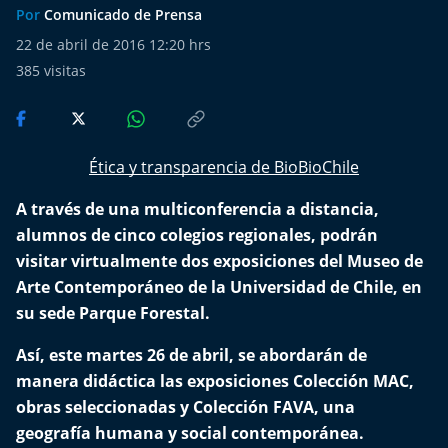
Del Fin del Mundo
Por
Comunicado de Prensa
22 de abril de 2016 12:20 hrs
Deportes
385
visitas
Conexión Digital
La Ruta del Pulsar
Ética y transparencia de BioBioChile
A través de una multiconferencia a distancia,
Psicología Abierta
alumnos de cinco colegios regionales, podrán
Impacto Tecnológico
visitar virtualmente dos exposiciones del Museo de
Arte Contemporáneo de la Universidad de Chile, en
Sesiones Dieciocheras
su sede Parque Forestal.
Así, este martes 26 de abril, se abordarán de
Expreso PM
manera didáctica las exposiciones Colección MAC,
obras seleccionadas y Colección FAVA, una
Conecta Vida
geografía humana y social contemporánea.