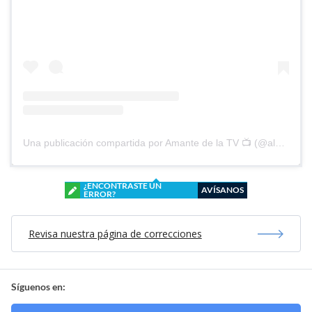
Una publicación compartida por Amante de la TV 📺 (@alguien_te_observa)
¿ENCONTRASTE UN
AVÍSANOS
ERROR?
Revisa nuestra página de correcciones
Síguenos en: