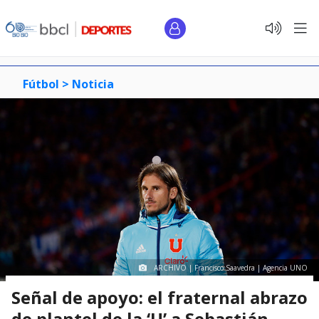
Fútbol >
Noticia
ARCHIVO | Francisco Saavedra | Agencia UNO
Señal de apoyo: el fraternal abrazo
de plantel de la ‘U’ a Sebastián