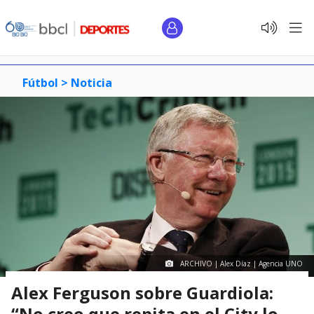
Fútbol >
Noticia
ARCHIVO | Alex Díaz | Agencia UNO
Alex Ferguson sobre Guardiola:
“No creo que repita en el City lo