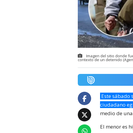
Imagen del sitio donde fu
contexto de un detenido (Agen
Este sábado s
ciudadano egi
medio de una 
El menor es hi