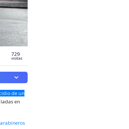
729
visitas
cidio de un
aladas en
arabineros