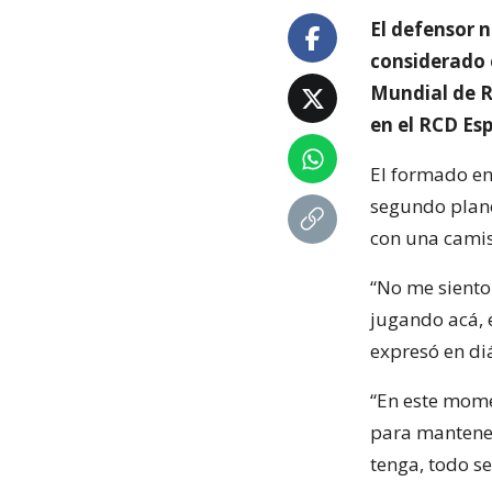
El defensor n
considerado e
Mundial de Ru
en el RCD Es
El formado en
segundo plano
con una camis
“No me siento
jugando acá, 
expresó en di
“En este mome
para mantener
tenga, todo s