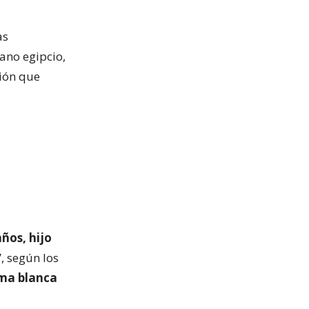
as
ano egipcio,
sión que
ños, hijo
, según los
ma blanca