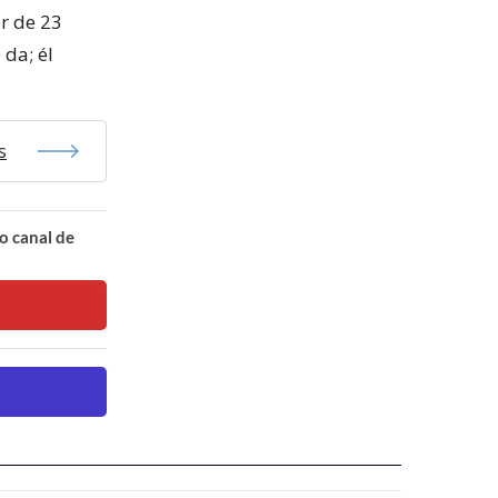
or de 23
 da; él
s
o canal de