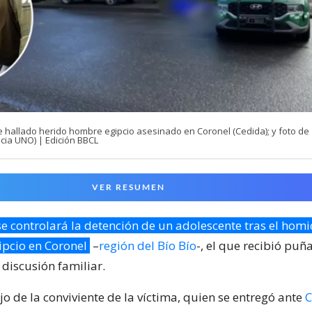
e hallado herido hombre egipcio asesinado en Coronel (Cedida); y foto de
cia UNO) | Edición BBCL
VER RESUMEN
e controlará la detención de un adolescente tras el homi
pcio en Coronel
–
región del Bío Bío
-, el que recibió puñ
discusión familiar.
jo de la conviviente de la víctima, quien se entregó ante
C