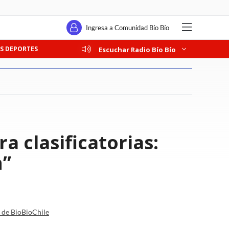
Ingresa a Comunidad Bío Bío
S DEPORTES
Escuchar Radio Bío Bío
a clasificatorias:
n”
a de BioBioChile