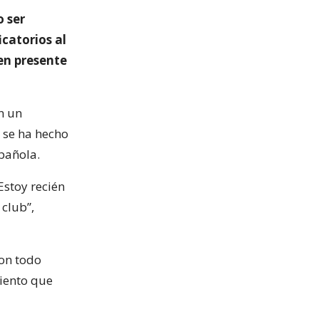
o ser
icatorios al
uen presente
n un
 se ha hecho
pañola.
Estoy recién
club”,
on todo
iento que