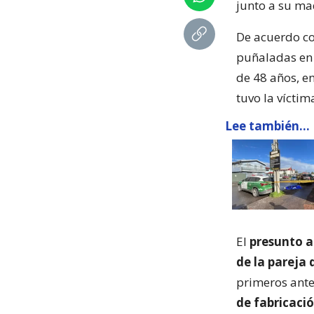
junto a su ma
De acuerdo co
puñaladas en 
de 48 años, en
tuvo la víctim
Lee también...
El
presunto a
de la pareja 
primeros ante
de fabricaci