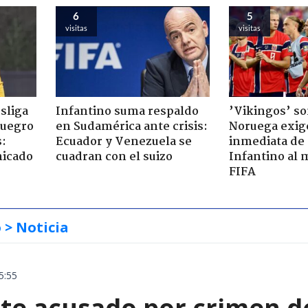
6
5
visitas
visitas
esliga
Infantino suma respaldo
’Vikingos’ so
suegro
en Sudamérica ante crisis:
Noruega exig
s:
Ecuador y Venezuela se
inmediata de
nicado
cuadran con el suizo
Infantino al 
FIFA
o
> Noticia
5:55
te acusado por crimen d