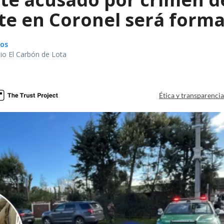
te en Coronel será forma
gos
io El Carbón de Lota
a
Ética y transparenci