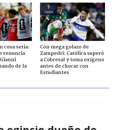
5
visitas
n cosa seria:
Con mega golazo de
e renuncia
Zampedri: Católica superó
 Gianni
a Cobresal y toma oxígeno
mando de la
antes de chocar con
Estudiantes
e egipcio dueño de