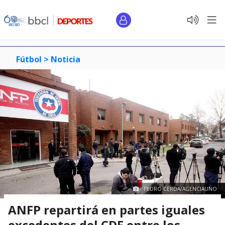
Fútbol >
Noticia
PEDRO CERDA/AGENCIAUNO
ANFP repartirá en partes iguales
excedentes del CDF entre los