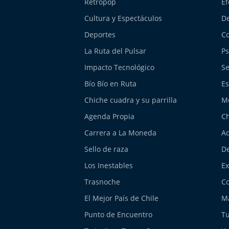
Retropop
Ef
Cultura y Espectáculos
De
Deportes
Co
La Ruta del Pulsar
Ps
Impacto Tecnológico
Se
Bío Bío en Ruta
Es
Chiche cuadra y su parrilla
M
Agenda Propia
Ch
Carrera a La Moneda
Aq
Sello de raza
De
Los Inestables
E
Trasnoche
Co
El Mejor País de Chile
Má
Punto de Encuentro
Tu