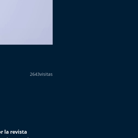
2643
visitas
 la revista