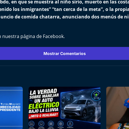
bdo, en que se muestra al niño sirio, muerto en las cost
nido los inmigrantes” “tan cerca de la meta”, o la propia
nuncio de comida chatarra, anunciando dos menús de niñ
n nuestra página de
Facebook
.
Mostrar Comentarios