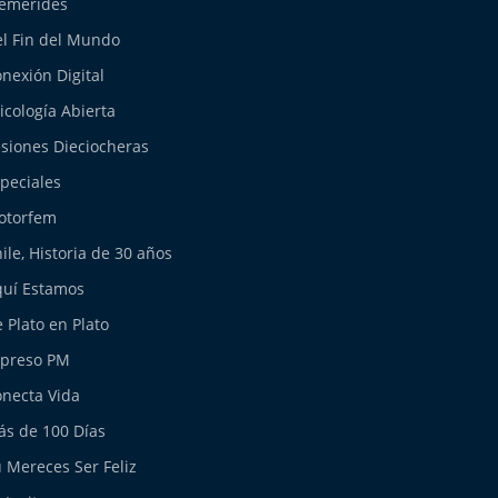
emérides
l Fin del Mundo
nexión Digital
icología Abierta
siones Dieciocheras
peciales
otorfem
ile, Historia de 30 años
uí Estamos
 Plato en Plato
xpreso PM
necta Vida
s de 100 Días
 Mereces Ser Feliz