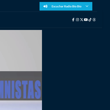
Escuchar Radio Bío Bío