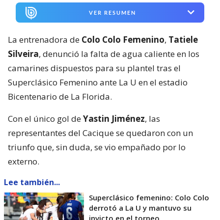
VER RESUMEN
La entrenadora de
Colo Colo Femenino
,
Tatiele
Silveira
, denunció la falta de agua caliente en los
camarines dispuestos para su plantel tras el
Superclásico Femenino ante La U en el estadio
Bicentenario de La Florida.
Con el único gol de
Yastin Jiménez
, las
representantes del Cacique se quedaron con un
triunfo que, sin duda, se vio empañado por lo
externo.
Lee también...
Superclásico femenino: Colo Colo
derrotó a La U y mantuvo su
invicto en el torneo