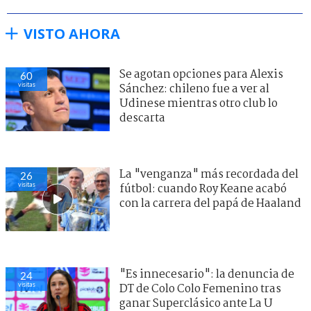
VISTO AHORA
Se agotan opciones para Alexis
60
visitas
Sánchez: chileno fue a ver al
Udinese mientras otro club lo
descarta
La "venganza" más recordada del
26
visitas
fútbol: cuando Roy Keane acabó
con la carrera del papá de Haaland
"Es innecesario": la denuncia de
24
visitas
DT de Colo Colo Femenino tras
ganar Superclásico ante La U