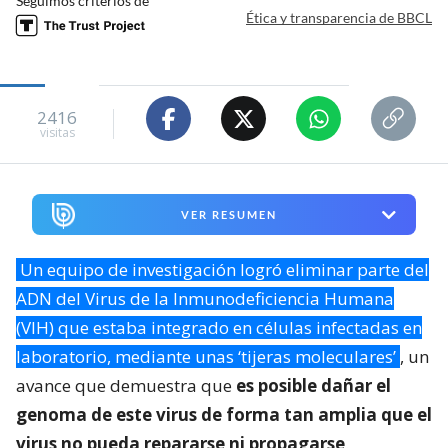
Seguimos criterios de
Ética y transparencia de BBCL
2416
visitas
VER RESUMEN
Un equipo de investigación logró eliminar parte del
ADN del Virus de la Inmunodeficiencia Humana
(VIH) que estaba integrado en células infectadas en
laboratorio, mediante unas ‘tijeras moleculares’
, un
avance que demuestra que
es posible dañar el
genoma de este virus de forma tan amplia que el
virus no pueda repararse ni propagarse
.