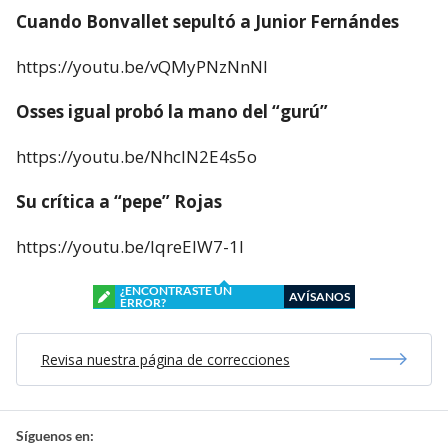
Cuando Bonvallet sepultó a Junior Fernándes
https://youtu.be/vQMyPNzNnNI
Osses igual probó la mano del “gurú”
https://youtu.be/NhclN2E4s5o
Su crítica a “pepe” Rojas
https://youtu.be/lqreElW7-1I
¿ENCONTRASTE UN
AVÍSANOS
ERROR?
Revisa nuestra página de correcciones
Síguenos en: