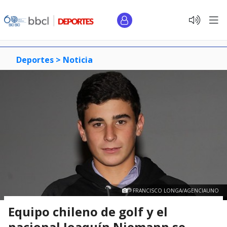
Deportes >
Noticia
FRANCISCO LONGA/AGENCIAUNO
Equipo chileno de golf y el
nacional Joaquín Niemann se