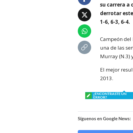
su carrera a 
derrotar est
1-6, 6-3, 6-4.
Campeón del R
una de las se
Murray (N.3) 
El mejor resu
2013.
¿ENCONTRASTE UN
ERROR?
Síguenos en Google News: