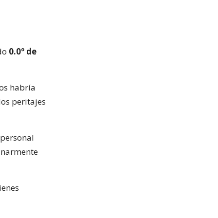
ado
0.0º de
los habría
los peritajes
 personal
minarmente
ienes