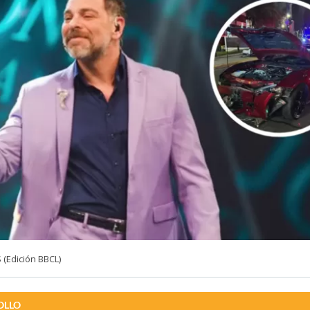
(Edición BBCL)
OLLO