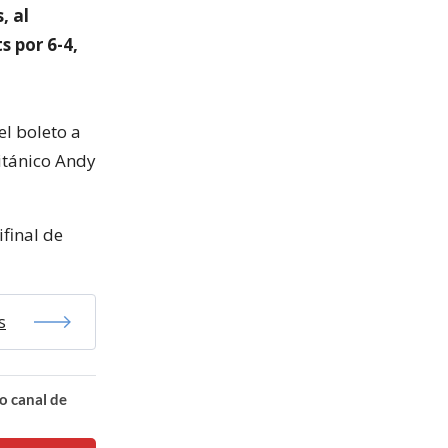
, al
s por 6-4,
el boleto a
itánico Andy
final de
s
o canal de