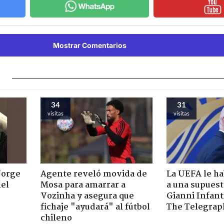
Mostrar Comentarios
34
31
visitas
visitas
Jorge
Agente reveló movida de
La UEFA le ha
nel
Mosa para amarrar a
a una supues
Vozinha y asegura que
Gianni Infant
fichaje "ayudará" al fútbol
The Telegrap
chileno