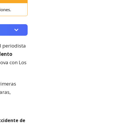
iones.
l periodista
lento
dova con Los
rimeras
aras,
ccidente de