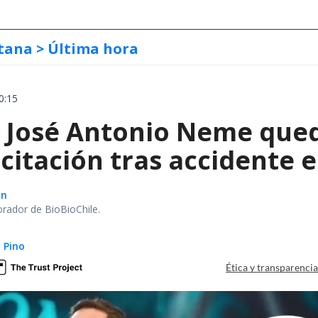
tana
> Última hora
0:15
a José Antonio Neme qued
citación tras accidente 
ón
orador de BioBioChile.
 Pino
Ética y transparenci