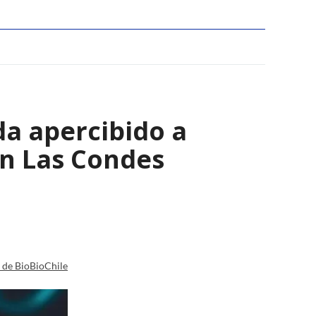
a apercibido a
en Las Condes
a de BioBioChile