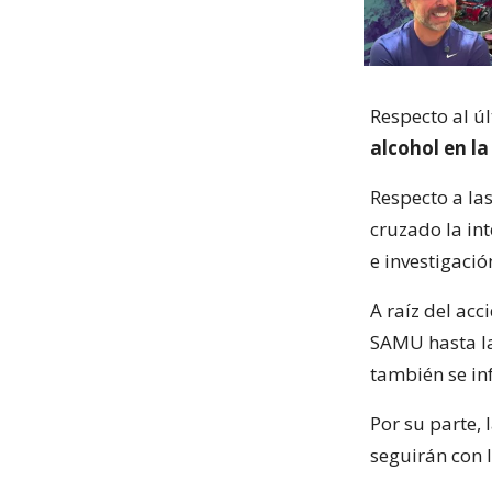
Respecto al ú
alcohol en la
Respecto a la
cruzado la int
e investigació
A raíz del acc
SAMU hasta la
también se in
Por su parte,
seguirán con l