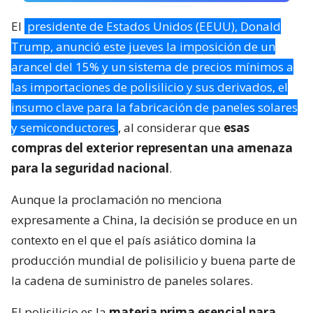
El
presidente de Estados Unidos (EEUU), Donald
Trump, anunció este jueves la imposición de un
arancel del 15% y un sistema de precios mínimos a
las importaciones de polisilicio y sus derivados, el
insumo clave para la fabricación de paneles solares
y semiconductores
, al considerar que
esas
compras del exterior representan una amenaza
para la seguridad nacional
.
Aunque la proclamación no menciona
expresamente a China, la decisión se produce en un
contexto en el que el país asiático domina la
producción mundial de polisilicio y buena parte de
la cadena de suministro de paneles solares.
El polisilicio es la
materia prima esencial para