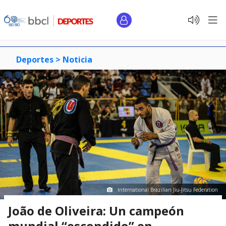
Deportes >
Noticia
International Brazilian Jiu-Jitsu Federation
João de Oliveira: Un campeón
mundial “escondido” en