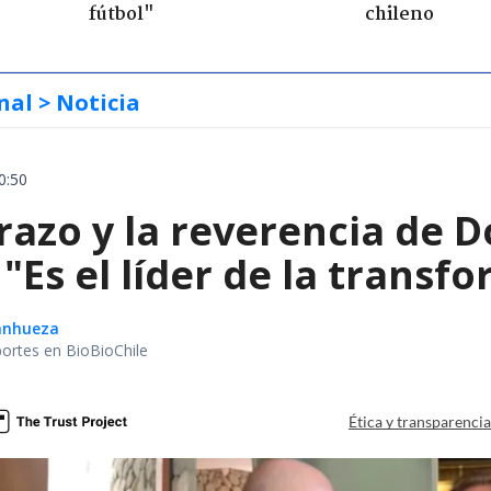
fútbol"
chileno
nal
> Noticia
0:50
razo y la reverencia de 
 "Es el líder de la transf
Sanhueza
portes en BioBioChile
Ética y transparenci