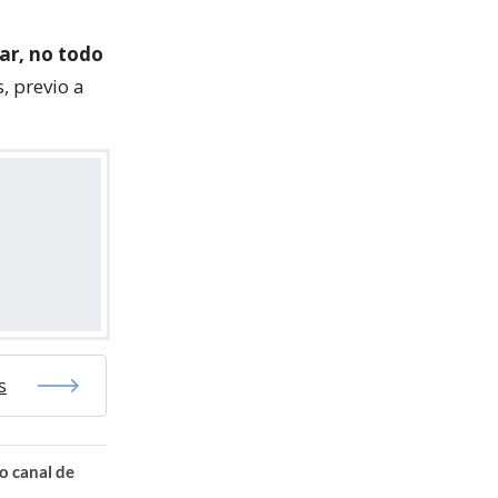
lar, no todo
, previo a
s
o canal de