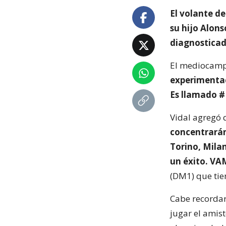
El volante d
su hijo Alons
diagnosticad
El mediocampi
experimentaci
Es llamado #
Vidal agregó 
concentrarán
Torino, Mila
un éxito. V
(DM1) que tie
Cabe recordar
jugar el amis