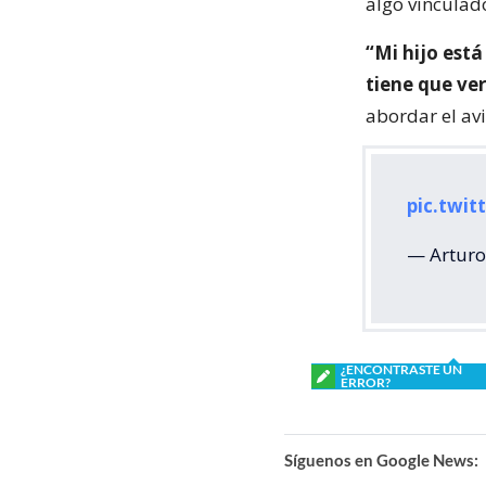
algo vinculad
“Mi hijo está
tiene que ver
abordar el av
pic.twi
— Arturo
¿ENCONTRASTE UN
ERROR?
Síguenos en Google News: