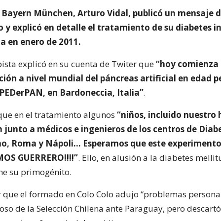
e Bayern München, Arturo Vidal, publicó un mensaje 
o y explicó en detalle el tratamiento de su diabetes in
a en enero de 2011.
sta explicó en su cuenta de Twiter que
“hoy comienza 
ón a nivel mundial del páncreas artificial en edad p
PEDerPAN, en Bardoneccia, Italia”
.
que en el tratamiento algunos
“niños, incluido nuestro h
 junto a médicos e ingenieros de los centros de Diab
no, Roma y Nápoli… Esperamos que este experimento
AMOS GUERRERO!!!!”
. Ello, en alusión a la diabetes mellit
ne su primogénito.
 que el formado en Colo Colo adujo “problemas persona
toso de la Selección Chilena ante Paraguay, pero descart