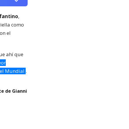
nfantino
,
riella como
on el
fue ahí que
eor
 el Mundial
.
te de Gianni