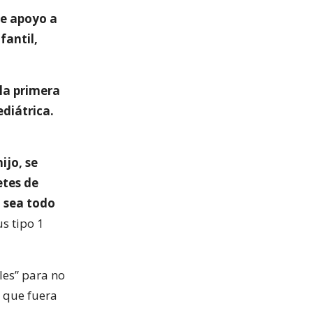
de apoyo a
fantil,
la primera
ediátrica.
ijo, se
etes de
 sea todo
us tipo 1
les” para no
ó que fuera