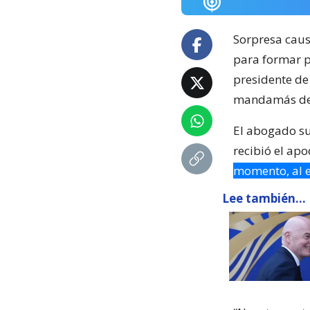
Sorpresa caus
para formar p
presidente de
mandamás de
El abogado sui
recibió el ap
momento, al e
Lee también...