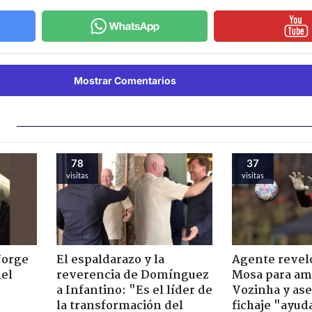
Mostrar Comentarios
78
37
visitas
visitas
Jorge
El espaldarazo y la
Agente revel
nel
reverencia de Domínguez
Mosa para am
a Infantino: "Es el líder de
Vozinha y as
la transformación del
fichaje "ayuda