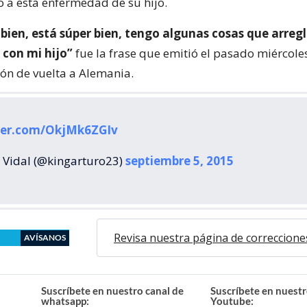
o a esta enfermedad de su hijo.
 bien, está súper bien, tengo algunas cosas que arreg
 con mi hijo”
fue la frase que emitió el pasado miércoles
ión de vuelta a Alemania.
tter.com/OkjMk6ZGIv
 Vidal (@kingarturo23)
septiembre 5, 2015
Revisa nuestra página de correccione
AVÍSANOS
Suscríbete en nuestro canal de
Suscríbete en nuestr
whatsapp:
Youtube: