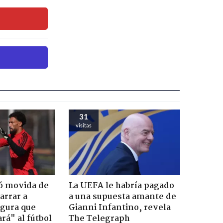
31
visitas
ó movida de
La UEFA le habría pagado
arrar a
a una supuesta amante de
egura que
Gianni Infantino, revela
rá" al fútbol
The Telegraph