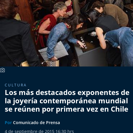
Más de Ti Podcast
Realizadores
Retropop
De Plato en Plato
Los Inestables
Más de 100 Días
CULTURA
Los más destacados exponentes de
Tu Mereces Ser Feliz
la joyería contemporánea mundial
Efemérides
se reúnen por primera vez en Chile
Cultura y Espectáculos
Por
Comunicado de Prensa
4 de septiembre de 2015 16:30 hrs