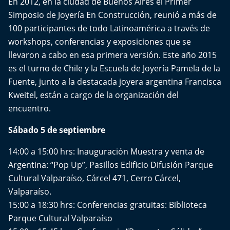
En 2012, en la ciudad de Buenos Aires el Primer
Aquí Estamos
Simposio de Joyería En Construcción, reunió a más de
100 participantes de todo Latinoamérica a través de
Sello de raza
workshops, conferencias y exposiciones que se
llevaron a cabo en esa primera versión. Este año 2015
Trasnoche
es el turno de Chile y la Escuela de Joyería Pamela de la
Fuente, junto a la destacada joyera argentina Francisca
Reto Inmobiliario
Kweitel, están a cargo de la organización del
encuentro.
Punto de Encuentro
Sábado 5 de septiembre
Yo invito
14:00 a 15:00 hrs: Inauguración Muestra y venta de
Argentina: “Pop Up”, Pasillos Edificio Difusión Parque
Cultural Valparaíso, Cárcel 471, Cerro Cárcel,
Valparaíso.
15:00 a 18:30 hrs: Conferencias gratuitas: Biblioteca
Parque Cultural Valparaíso