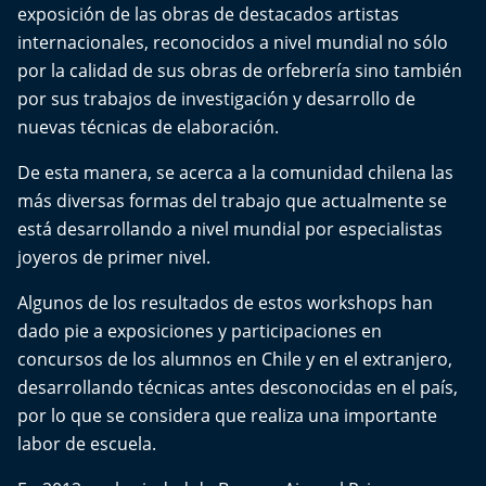
El Mejor País de Chile
exposición de las obras de destacados artistas
internacionales, reconocidos a nivel mundial no sólo
Te invito a tomar once
por la calidad de sus obras de orfebrería sino también
por sus trabajos de investigación y desarrollo de
Bío Bío en Ruta
nuevas técnicas de elaboración.
De esta manera, se acerca a la comunidad chilena las
Especiales
más diversas formas del trabajo que actualmente se
está desarrollando a nivel mundial por especialistas
Chiche cuadra y su parrilla
joyeros de primer nivel.
Motorfem
Algunos de los resultados de estos workshops han
dado pie a exposiciones y participaciones en
Agenda Propia
concursos de los alumnos en Chile y en el extranjero,
desarrollando técnicas antes desconocidas en el país,
Chile, Historia de 30 años
por lo que se considera que realiza una importante
labor de escuela.
Carrera a La Moneda