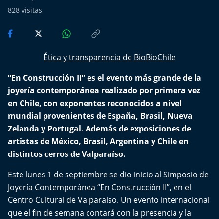
Del Fin del Mundo
828
visitas
Deportes
Conexión Digital
Ética y transparencia de BioBioChile
“En Construcción II” es el evento más grande de la
La Ruta del Pulsar
joyería contemporánea realizado por primera vez
Psicología Abierta
en Chile, con exponentes reconocidos a nivel
mundial provenientes de España, Brasil, Nueva
Impacto Tecnológico
Zelanda y Portugal. Además de exposiciones de
artistas de México, Brasil, Argentina y Chile en
Sesiones Dieciocheras
distintos cerros de Valparaíso.
Este lunes 1 de septiembre se dio inicio al Simposio de
Expreso PM
Joyería Contemporánea “En Construcción II”, en el
Centro Cultural de Valparaíso. Un evento internacional
Conecta Vida
que el fin de semana contará con la presencia y la