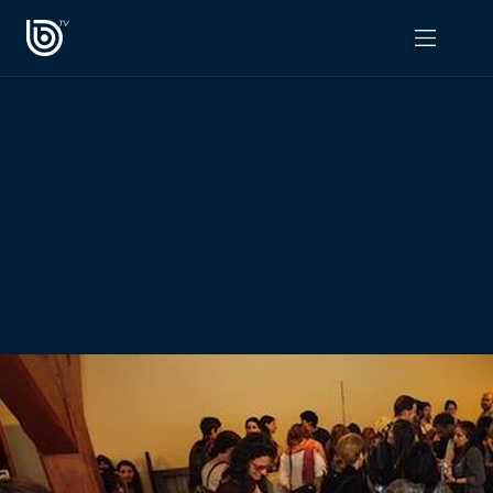
PROGRAMAS
OPINIÓN
Radiograma
PODCAST RADIOGRAMA
Expreso Bío Bío
Podría Ser Peor
La Entrevista de Tomás Mosciatti
Entrevistas BioBioTV
Comentarios de Tomás Mosciatti